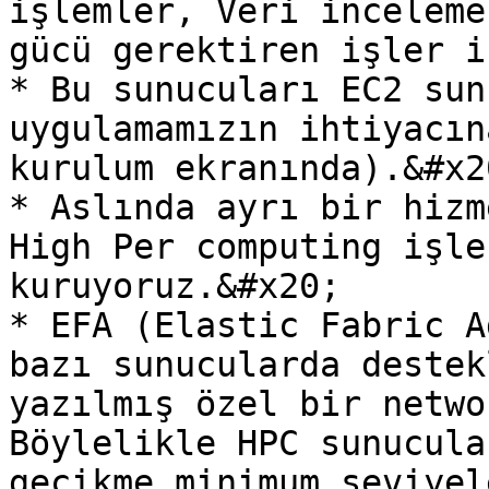
işlemler, Veri inceleme
gücü gerektiren işler i
* Bu sunucuları EC2 sun
uygulamamızın ihtiyacın
kurulum ekranında).&#x20
* Aslında ayrı bir hizm
High Per computing işle
kuruyoruz.&#x20;

* EFA (Elastic Fabric A
bazı sunucularda destek
yazılmış özel bir netwo
Böylelikle HPC sunucula
gecikme minimum seviyel