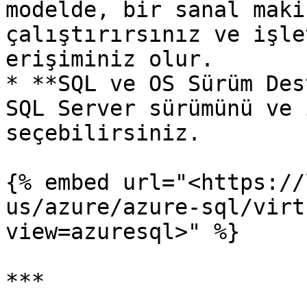
modelde, bir sanal maki
çalıştırırsınız ve işle
erişiminiz olur.

* **SQL ve OS Sürüm Des
SQL Server sürümünü ve 
seçebilirsiniz.

{% embed url="<https://
us/azure/azure-sql/virt
view=azuresql>" %}

***
