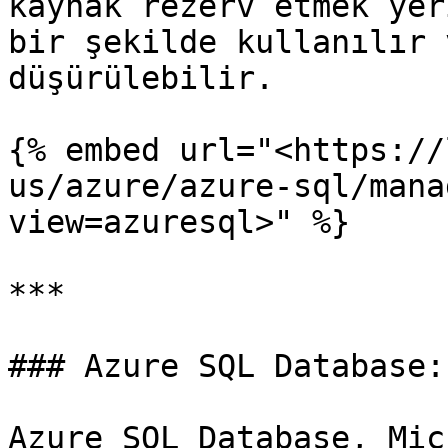
kaynak rezerv etmek yer
bir şekilde kullanılır 
düşürülebilir.

{% embed url="<https://
us/azure/azure-sql/mana
view=azuresql>" %}

***

### Azure SQL Database:

Azure SQL Database, Mic