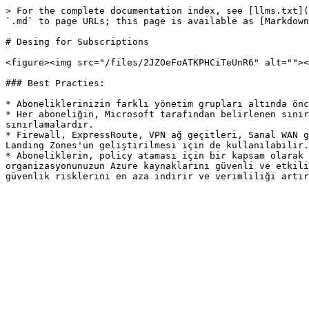
> For the complete documentation index, see [llms.txt](
`.md` to page URLs; this page is available as [Markdown
# Desing for Subscriptions

<figure><img src="/files/2JZOeFoATKPHCiTeUnR6" alt=""><
### Best Practies:

* Aboneliklerinizin farklı yönetim grupları altında önc
* Her aboneliğin, Microsoft tarafından belirlenen sınır
sınırlamalardır.

* Firewall, ExpressRoute, VPN ağ geçitleri, Sanal WAN g
Landing Zones'un geliştirilmesi için de kullanılabilir.

* Aboneliklerin, policy ataması için bir kapsam olarak 
organizasyonunuzun Azure kaynaklarını güvenli ve etkili