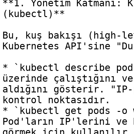
**1. Yönetim Katmanı: K
(kubectl)**

Bu, kuş bakışı (high-le
Kubernetes API'sine "Du
* `kubectl describe pod
üzerinde çalıştığını ve
aldığını gösterir. "IP-
kontrol noktasıdır.

* `kubectl get pods -o 
Pod'ların IP'lerini ve 
görmek için kullanılır.