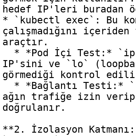
hedef IP'leri buradan ö
* `kubectl exec`: Bu ko
çalışmadığını içeriden 
araçtır.

  * *Pod İçi Test:* `ip addr` ile Pod'un kendi 
IP'sini ve `lo` (loopba
görmediği kontrol edilir
  * *Bağlantı Testi:* `curl <hedef-ip>` komutuyla, 
ağın trafiğe izin verip
doğrulanır.

**2. İzolasyon Katmanı: