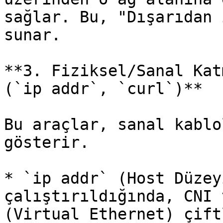
sağlar. Bu, "Dışarıdan 
sunar.

**3. Fiziksel/Sanal Kat
(`ip addr`, `curl`)**

Bu araçlar, sanal kablo
gösterir.

* `ip addr` (Host Düzey
çalıştırıldığında, CNI 
(Virtual Ethernet) çift