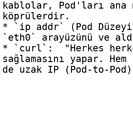
kablolar, Pod'ları ana 
köprülerdir.

* `ip addr` (Pod Düzeyi
`eth0` arayüzünü ve ald
* `curl`:  "Herkes herk
sağlamasını yapar. Hem 