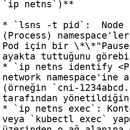
`ip netns`)**

* `lsns -t pid`:  Node 
(Process) namespace'ler
Pod için bir \*\*"Pause
ayakta tuttuğunu görebi
* `ip netns identify <P
network namespace'ine a
(örneğin `cni-1234abcd.
tarafından yönetildiğin
* `ip netns exec`: Kont
veya `kubectl exec` yap
üzerinden o ağ alanına 