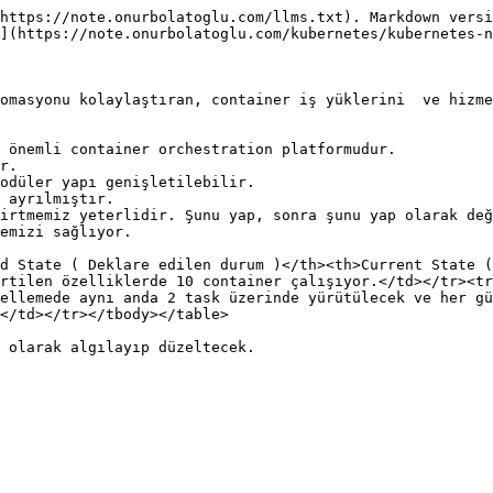
https://note.onurbolatoglu.com/llms.txt). Markdown versi
](https://note.onurbolatoglu.com/kubernetes/kubernetes-n
omasyonu kolaylaştıran, container iş yüklerini  ve hizme
 önemli container orchestration platformudur.

r.

odüler yapı genişletilebilir.

 ayrılmıştır.

irtmemiz yeterlidir. Şunu yap, sonra şunu yap olarak değ
emizi sağlıyor.

d State ( Deklare edilen durum )</th><th>Current State (
rtilen özelliklerde 10 container çalışıyor.</td></tr><tr
ellemede aynı anda 2 task üzerinde yürütülecek ve her gü
</td></tr></tbody></table>
