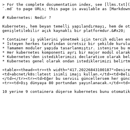
> For the complete documentation index, see [llms.txt](
`.md` to page URLs; this page is available as [Markdown
# Kubernetes: Nedir ?

Kubernetes, hem beyan temelli yapılandırmayı, hem de ot
genişletilebilir açık kaynaklı bir platformdur.&#x20;

* Container iş yüklerini yönetmek için tercih edilen en
* İsteyen herkes tarafından ücretsiz bir şekilde kurulu
* Tamamen moduler yapıda tasarlanmıştır. istenirse bu m
* Her kubernetes komponenti ayrı bir major modül olarak
* Kubernetes'den istediklerimizi declarative olarak bel
* Kubernetes genel olarak ondan istediklerimizi belirtm
<table><thead><tr><th width="417.20226843100187">Desire
<td>abcnet/k8s:latest isimli imajı kullan.</td><td>Beli
</td></tr><tr><td>Eğer bu servisi güncellersem her günc
<tr><td>Dış dünyaya 80 portundan yayınlanacak.</td><td>