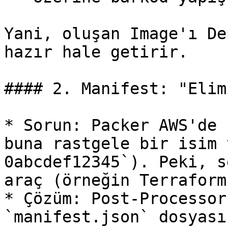
Yani, oluşan Image'ı De
hazır hale getirir.

#### 2. Manifest: "Elim
* Sorun: Packer AWS'de 
buna rastgele bir isim 
0abcdef12345`). Peki, s
araç (örneğin Terraform
* Çözüm: Post-Processor
`manifest.json` dosyası