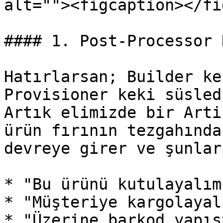
alt=""><figcaption></fi
#### 1. Post-Processor 
Hatırlarsan; Builder ke
Provisioner keki süsled
Artık elimizde bir Arti
ürün fırının tezgahında
devreye girer ve şunlar
* "Bu ürünü kutulayalım
* "Müşteriye kargolayal
* "Üzerine barkod yapış