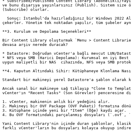
* Subscribed/Published Content Library (Abonelikli/Yayı
ve bunu dışarıya yayınlarsınız (Publish). Sistem size ö
(Subscribe) olurlar.

  Sonuç: İstanbul'da hazırladığınız bir Windows 2022 Altın İmajını kütüphaneye koyduğunuz an, diğer tüm vCenter'lar bu imajı otomatik olarak kendi bünyelerine 
çekerler. Yönetim tek noktadan yapılır, tüm şubeler ayn
**3. Kurulum ve Depolama Seçenekleri**

Bir Content Library oluşturmak `Menu > Content Librarie
devasa arşiv nerede duracak?

* Datastore: Doğrudan vCenter'a bağlı mevcut LUN/Datast
* NFS veya SMB (Harici Depolama): Kurumsal en iyi Best 
uygun maliyetli bir NAS  cihazında, NFS veya SMB protok
**4. Kaputun Altındaki Sihir: Kütüphaneye Klonlama Nası
Standart bir makineyi yerel Datastore'a şablon olarak k
Ancak sanal bir makineye sağ tıklayıp "Clone to Templat
vCenter'ın "Recent Tasks" (Son Görevler) penceresine di
1. vCenter, makinenin anlık bir yedeğini alır.

2. Makineyi bir OVF Package (OVF Paketi) formatına dönü
3. Kütüphane içinde yeni bir "Item" (Öğe) kaydı açar.

4. Bu OVF formatındaki parçalanmış dosyaları (`.ovf`, `
Yani Content Library'nin içinde duran şablonlar, klasik
farklı vCenter'ların bu dosyaları kolayca okuyup indire