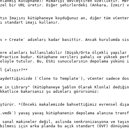
nlanmış Kütüphane): Mimariyi devleştiren özelliktir. Mer
zel bir URL üretir. Diğer şehirlerdeki (Ankara, İzmir) v
ı standart imajı kullanır.

s > Create` adımları kadar basittir. Ancak kurulumda sis
ore alanları kullanılabilir (Düşük/Orta ölçekli yapılar 
Practice budur. Kütüphane verileri pahalı ve yüksek perf
olüyle tutulur. Bu, ESXi sunucularının depolama yükünü i
l Çalışır?**

aydettiğinizde (`Clone to Template`), vCenter sadece dos
e in Library" (Kütüphaneye Şablon Olarak Klonla) dediğin
kkatlice bakarsanız şu adımları görürsünüz:

ştürür. *(Önceki makalemizde bahsettiğimiz evrensel dışa
.vmdk`) yavaş yavaş kütüphanenin depolama alanına transf
 sanal makineler değil, aslında senkronizasyona ve taşın
bilmesi için arka planda bu açık standart (OVF) dönüşümü