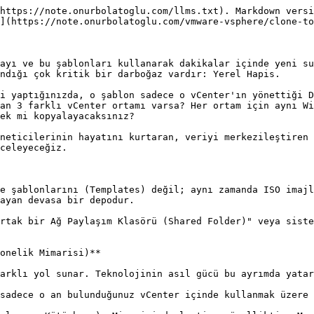
https://note.onurbolatoglu.com/llms.txt). Markdown versi
](https://note.onurbolatoglu.com/vmware-vsphere/clone-to
ayı ve bu şablonları kullanarak dakikalar içinde yeni su
ndığı çok kritik bir darboğaz vardır: Yerel Hapis.

i yaptığınızda, o şablon sadece o vCenter'ın yönettiği D
an 3 farklı vCenter ortamı varsa? Her ortam için aynı Wi
ek mi kopyalayacaksınız?

neticilerinin hayatını kurtaran, veriyi merkezileştiren 
celeyeceğiz.

e şablonlarını (Templates) değil; aynı zamanda ISO imajl
ayan devasa bir depodur.

rtak bir Ağ Paylaşım Klasörü (Shared Folder)" veya siste
onelik Mimarisi)**

arklı yol sunar. Teknolojinin asıl gücü bu ayrımda yatar
sadece o an bulunduğunuz vCenter içinde kullanmak üzere 