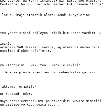
kez vCenter'da (Örn: İstanbul) bir kütüphane oluşturur 
Center'lar bu URL üzerinden merkez kütüphaneye "Abone" 
tem yöneticisini bekleyen kritik bir karar vardır: Bu 
için).

ormanslı SAN diskleri yerine, ağ üzerinde duran daha 
nanılmaz ölçüde hafifletir.

ya uzantısını `.vmx`'ten `.vmtx`'e çevirir.

izde arka planda inanılmaz bir mühendislik çalışır. 
 aktarma formatı).*

er (Upload) eder.

maya hazır evrensel OVF paketleridir. VMware mimarisi, 
nü gizlice ve kusursuzca yapar.
