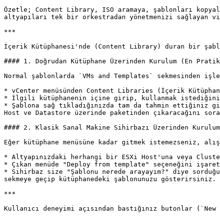
Özetle; Content Library, ISO aramaya, şablonları kopyal
altyapıları tek bir orkestradan yönetmenizi sağlayan vi
***

İçerik Kütüphanesi'nde (Content Library) duran bir şabl
#### 1. Doğrudan Kütüphane Üzerinden Kurulum (En Pratik
Normal şablonlarda `VMs and Templates` sekmesinden işle
* vCenter menüsünden Content Libraries (İçerik Kütüphan
* İlgili kütüphanenin içine girip, kullanmak istediğini
* Şablona sağ tıkladığınızda tam da tahmin ettiğiniz gi
Host ve Datastore üzerinde paketinden çıkaracağını sora
#### 2. Klasik Sanal Makine Sihirbazı Üzerinden Kurulum

Eğer kütüphane menüsüne kadar gitmek istemezseniz, alış
* Altyapınızdaki herhangi bir ESXi Host'una veya Cluste
* Çıkan menüde "Deploy from template" seçeneğini işaret
* Sihirbaz size "Şablonu nerede arayayım?" diye sorduğu
sekmeye geçip kütüphanedeki şablonunuzu gösterirsiniz.

***

Kullanıcı deneyimi açısından bastığınız butonlar (`New 