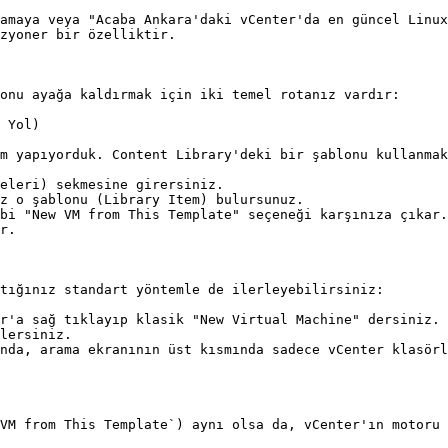
amaya veya "Acaba Ankara'daki vCenter'da en güncel Linux
zyoner bir özelliktir.

onu ayağa kaldırmak için iki temel rotanız vardır:

 Yol)

m yapıyorduk. Content Library'deki bir şablonu kullanmak
eleri) sekmesine girersiniz.

z o şablonu (Library Item) bulursunuz.

bi "New VM from This Template" seçeneği karşınıza çıkar.
r.

tığınız standart yöntemle de ilerleyebilirsiniz:

r'a sağ tıklayıp klasik "New Virtual Machine" dersiniz.

lersiniz.

nda, arama ekranının üst kısmında sadece vCenter klasörl
VM from This Template`) aynı olsa da, vCenter'ın motoru 