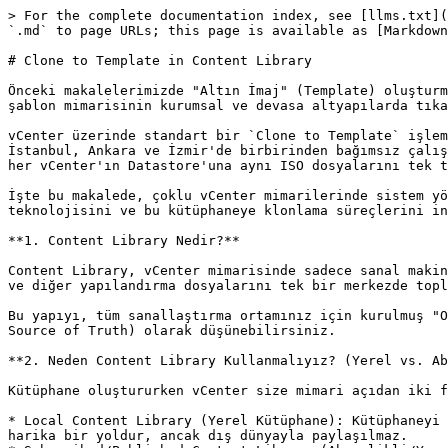
> For the complete documentation index, see [llms.txt](
`.md` to page URLs; this page is available as [Markdown
# Clone to Template in Content Library

Önceki makalelerimizde "Altın İmaj" (Template) oluşturm
şablon mimarisinin kurumsal ve devasa altyapılarda tıka
vCenter üzerinde standart bir `Clone to Template` işlem
İstanbul, Ankara ve İzmir'de birbirinden bağımsız çalış
her vCenter'ın Datastore'una aynı ISO dosyalarını tek t
İşte bu makalede, çoklu vCenter mimarilerinde sistem yö
teknolojisini ve bu kütüphaneye klonlama süreçlerini in
**1. Content Library Nedir?**

Content Library, vCenter mimarisinde sadece sanal makin
ve diğer yapılandırma dosyalarını tek bir merkezde topl
Bu yapıyı, tüm sanallaştırma ortamınız için kurulmuş "O
Source of Truth) olarak düşünebilirsiniz.

**2. Neden Content Library Kullanmalıyız? (Yerel vs. Ab
Kütüphane oluştururken vCenter size mimari açıdan iki f
* Local Content Library (Yerel Kütüphane): Kütüphaneyi 
harika bir yoldur, ancak dış dünyayla paylaşılmaz.
