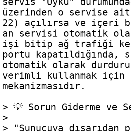
servis "Uyku" durumunda
üzerinden o servise ait
22) açılırsa ve içeri b
an servisi otomatik ola
işi bitip ağ trafiği ke
portu kapatıldığında, s
otomatik olarak durduru
verimli kullanmak için 
mekanizmasıdır.

> 💡 Sorun Giderme ve S
>

> "Sunucuya dışarıdan p