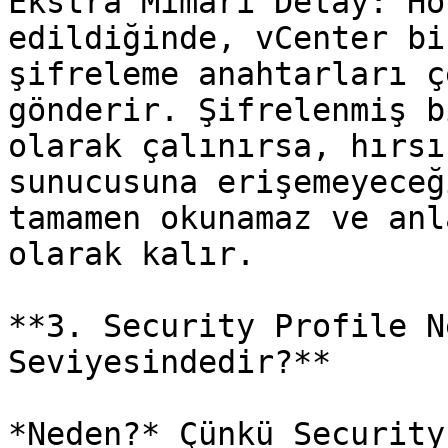
Ekstra Mimari Detay: Ho
edildiğinde, vCenter bi
şifreleme anahtarları ç
gönderir. Şifrelenmiş b
olarak çalınırsa, hırsı
sunucusuna erişemeyeceğ
tamamen okunamaz ve anl
olarak kalır.

**3. Security Profile N
Seviyesindedir?**

*Neden?* Çünkü Security