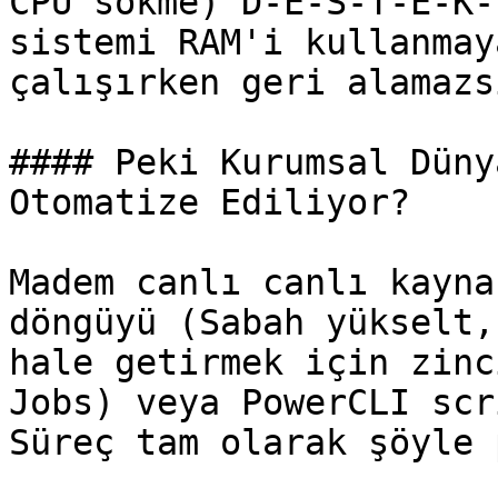
CPU sökme) D-E-S-T-E-K-
sistemi RAM'i kullanmay
çalışırken geri alamazs
#### Peki Kurumsal Düny
Otomatize Ediliyor?

Madem canlı canlı kayna
döngüyü (Sabah yükselt,
hale getirmek için zinc
Jobs) veya PowerCLI scr
Süreç tam olarak şöyle 