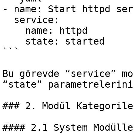
- name: Start httpd serv
  service:

    name: httpd

    state: started

```

Bu görevde “service” mo
“state” parametrelerini
### 2. Modül Kategoriler
#### 2.1 System Modüller