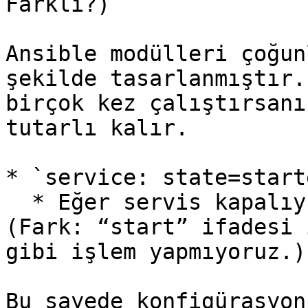
Farklı?)

Ansible modülleri çoğun
şekilde tasarlanmıştır.
birçok kez çalıştırsanı
tutarlı kalır.

* `service: state=starte
  * Eğer servis kapalıysa açar, açıksa dokunmaz. 
(Fark: “start” ifadesi 
gibi işlem yapmıyoruz.)

Bu sayede konfigürasyon