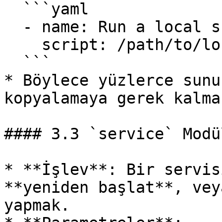
  ```yaml

  - name: Run a local script

    script: /path/to/local_script.sh --arg1 --arg2

  ```

* Böylece yüzlerce sunu
kopyalamaya gerek kalmaz
#### 3.3 `service` Modül
* **İşlev**: Bir servis
**yeniden başlat**, vey
yapmak.
