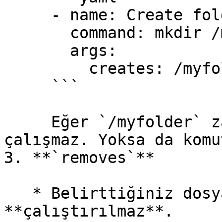
     - name: Create folder if it doesn't exist

       command: mkdir /myfolder

       args:

         creates: /myfolder

     ```

     Eğer `/myfolder` zaten varsa, `mkdir` 
çalışmaz. Yoksa da komu
3. **`removes`**

   * Belirttiğiniz dosya/dizin **yoksa**, komut 
**çalıştırılmaz**.
