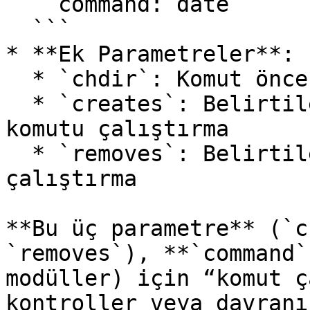
    command: date

  ```

* **Ek Parametreler**:

  * `chdir`: Komut öncesi dizin değiştirme

  * `creates`: Belirtilen dosya/dizin zaten varsa 
komutu çalıştırma

  * `removes`: Belirtilen dosya/dizin yoksa komutu 
çalıştırma

**Bu üç parametre** (`c
`removes`), **`command`
modüller) için “komut ç
kontroller veya davranı