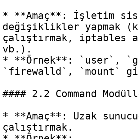
* **Amaç**: İşletim sis
değişiklikler yapmak (k
çalıştırmak, iptables a
vb.).

* **Örnek**: `user`, `g
`firewalld`, `mount` gi
#### 2.2 Command Modülle
* **Amaç**: Uzak sunucu
çalıştırmak.

* **Örnek**:
