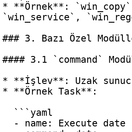
* **Örnek**: `win_copy`
`win_service`, `win_reg
### 3. Bazı Özel Modüll
#### 3.1 `command` Modül
* **İşlev**: Uzak sunuc
* **Örnek Task**:

  ```yaml

  - name: Execute date command
