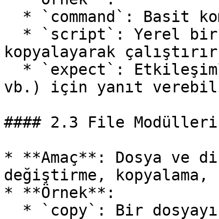
  * `command`: Basit komut çalıştır.

  * `script`: Yerel bir script’i uzak makineye 
kopyalayarak çalıştırır.
  * `expect`: Etkileşimli komutlar (parola soran 
vb.) için yanıt verebili
#### 2.3 File Modülleri

* **Amaç**: Dosya ve di
değiştirme, kopyalama, 
* **Örnek**:

  * `copy`: Bir dosyayı kaynaktan hedefe kopyalar.
