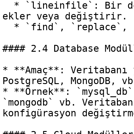
  * `lineinfile`: Bir dosyada belli bir satırı 
ekler veya değiştirir.

  * `find`, `replace`, `archive`, `unarchive` vb.

#### 2.4 Database Modüll
* **Amaç**: Veritabanı 
PostgreSQL, MongoDB, vb.
* **Örnek**: `mysql_db`
`mongodb` vb. Veritaban
konfigürasyon değiştirme