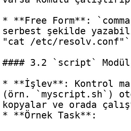
* **Free Form**: `comma
serbest şekilde yazabil
"cat /etc/resolv.conf"`)
#### 3.2 `script` Modülü
* **İşlev**: Kontrol ma
(örn. `myscript.sh`) ot
kopyalar ve orada çalış
* **Örnek Task**:
