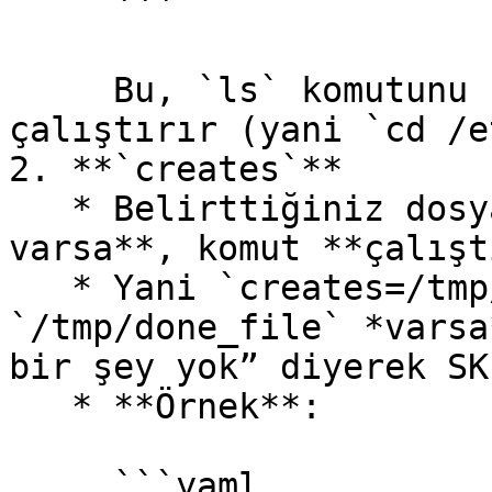
     ```

     Bu, `ls` komutunu `/etc` dizini içinde 
çalıştırır (yani `cd /e
2. **`creates`**

   * Belirttiğiniz dosya veya dizin **zaten 
varsa**, komut **çalışt
   * Yani `creates=/tmp/done_file` derseniz, 
`/tmp/done_file` *varsa
bir şey yok” diyerek SK
   * **Örnek**:

     ```yaml
