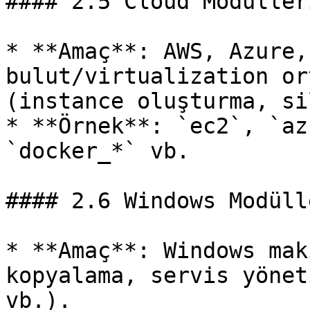
#### 2.5 Cloud Modülleri
* **Amaç**: AWS, Azure,
bulut/virtualization or
(instance oluşturma, si
* **Örnek**: `ec2`, `az
`docker_*` vb.

#### 2.6 Windows Modülle
* **Amaç**: Windows mak
kopyalama, servis yönet
vb.).
