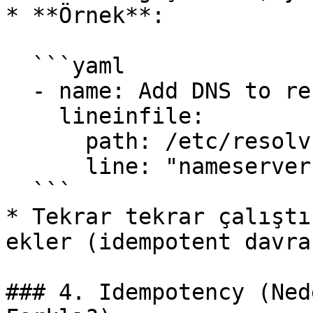
* **Örnek**:

  ```yaml

  - name: Add DNS to resolv.conf

    lineinfile:

      path: /etc/resolv.conf

      line: "nameserver 10.1.250.10"

  ```

* Tekrar tekrar çalıştı
ekler (idempotent davra
### 4. Idempotency (Ned