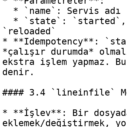
* **Parametreler**:

  * `name`: Servis adı (örn. `nginx`, `httpd`)

  * `state`: `started`, `stopped`, `restarted`, 
`reloaded`

* **Idempotency**: `sta
*çalışır durumda* olmal
ekstra işlem yapmaz. Bu
denir.

#### 3.4 `lineinfile` M
* **İşlev**: Bir dosyad
eklemek/değiştirmek, yo