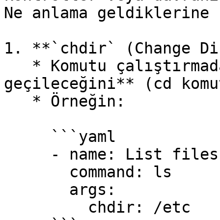
Ne anlama geldiklerine 
1. **`chdir` (Change Di
   * Komutu çalıştırmadan önce **hangi dizine 
geçileceğini** (cd komu
   * Örneğin:

     ```yaml

     - name: List files in /etc

       command: ls

       args:

         chdir: /etc
