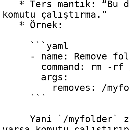
   * Ters mantık: “Bu dosya/dizin var olmadan bu 
komutu çalıştırma.”

   * Örnek:

     ```yaml

     - name: Remove folder if it exists

       command: rm -rf /myfolder

       args:

         removes: /myfolder

     ```

     Yani `/myfolder` zaten yoksa, bir şey yapmaz; 
varsa komutu çalıştırıp