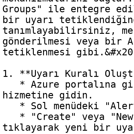
Groups" ile entegre edi
bir uyarı tetiklendiğin
tanımlayabilirsiniz, me
gönderilmesi veya bir A
tetiklenmesi gibi.&#x20;
1. **Uyarı Kuralı Oluşt
   * Azure portalına giriş yapın ve Azure Monitor 
hizmetine gidin.

   * Sol menüdeki "Alerts" sekmesine tıklayın.

   * "Create" veya "New alert rule" butonuna 
tıklayarak yeni bir uya