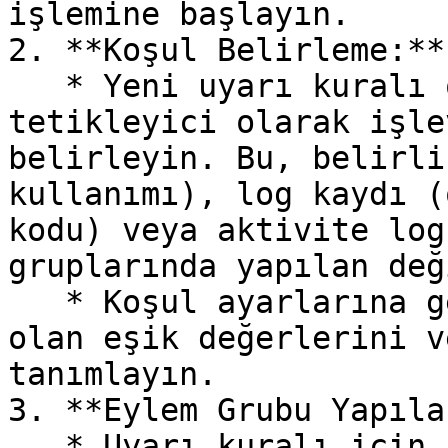
işlemine başlayın.

2. **Koşul Belirleme:**

   * Yeni uyarı kuralı oluşturma ekranında, 
tetikleyici olarak işle
belirleyin. Bu, belirli
kullanımı), log kaydı (
kodu) veya aktivite log
gruplarında yapılan değ
   * Koşul ayarlarına geçin ve sizin için önemli 
olan eşik değerlerini v
tanımlayın.

3. **Eylem Grubu Yapıla
   * Uyarı kuralı için bir "Action Group" 