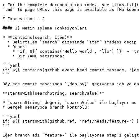
> For the complete documentation index, see [llms.txt](
`.md` to page URLs; this page is available as [Markdown
# Expressions - 2

#### 1) Metin İşleme Fonksiyonları

* **contains(search, item)**

  * Belirtilen `search` dizesinde `item` ifadesi geçip geçmediğini kontrol eder.

  * Örnek:

    * `if: ${{ contains('Hello world', 'llo') }}` → `true` döner, çünkü “llo” “Hello world” içinde geçiyor.

    * Bir YAML satırında:

```yaml

if: ${{ contains(github.event.head_commit.message, '[de
```

Böylece commit mesajında `[deploy]` geçiyorsa job ya da
**startsWith(searchString, searchValue)**

* `searchString` değeri, `searchValue` ile başlıyor mu 
* Gerçek senaryoda branch kontrolü:

```yaml

if: ${{ startsWith(github.ref, 'refs/heads/feature-') }
```

Eğer branch adı `feature-` ile başlıyorsa step’i çalışt