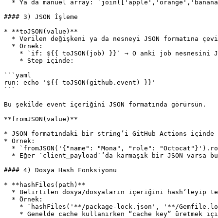
  * Ya da manuel array: `join(['apple','orange','banana'], ' | ')` → `"apple | orange | banana"`.

#### 3) JSON İşleme

* **toJSON(value)**

  * Verilen değişkeni ya da nesneyi JSON formatına çevirir (string olarak).

  * Örnek:

    * `if: ${{ toJSON(job) }}` → O anki job nesnesini JSON’a döndürür (daha çok debug amaçlı).

    * Step içinde:

```yaml

run: echo '${{ toJSON(github.event) }}'

```

Bu şekilde event içeriğini JSON formatında görürsün.

**fromJSON(value)**

* JSON formatındaki bir string’i GitHub Actions içinde 
* Örnek:

  * `fromJSON('{"name": "Mona", "role": "Octocat"}').role` → `"Octocat"`.

  * Eğer `client_payload`’da karmaşık bir JSON varsa bu fonksiyonla parse edebilirsin.

#### 4) Dosya Hash Fonksiyonu

* **hashFiles(path)**

  * Belirtilen dosya/dosyaların içeriğini hash’leyip tek bir hash döndürür.

  * Örnek:

    * `hashFiles('**/package-lock.json', '**/Gemfile.lock')` → Bu dosyaların toplu içeriğinin bir karmasını (hash) üretir.

    * Genelde cache kullanırken “cache key” üretmek için kullanılır. Örnek:
