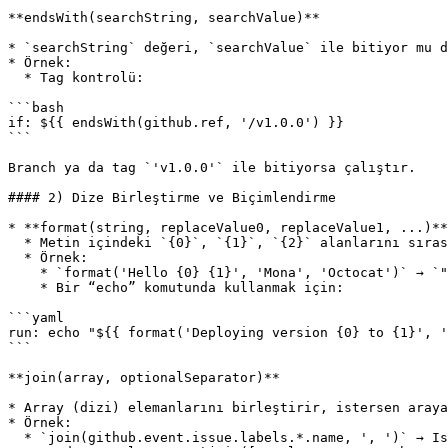
**endsWith(searchString, searchValue)**

* `searchString` değeri, `searchValue` ile bitiyor mu d
* Örnek:

  * Tag kontrolü:

```bash

if: ${{ endsWith(github.ref, '/v1.0.0') }}

```

Branch ya da tag `'v1.0.0'` ile bitiyorsa çalıştır.

#### 2) Dize Birleştirme ve Biçimlendirme

* **format(string, replaceValue0, replaceValue1, ...)**

  * Metin içindeki `{0}`, `{1}`, `{2}` alanlarını sırasıyla girilen değerlerle değiştirir.

  * Örnek:

    * `format('Hello {0} {1}', 'Mona', 'Octocat')` → `"Hello Mona Octocat"`.

    * Bir “echo” komutunda kullanmak için:

```yaml

run: echo "${{ format('Deploying version {0} to {1}', '
```

**join(array, optionalSeparator)**

* Array (dizi) elemanlarını birleştirir, istersen araya
* Örnek:

  * `join(github.event.issue.labels.*.name, ', ')` → Issue üzerindeki label isimlerini virgülle birleştirir.
