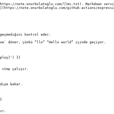
https://note.onurbolatoglu.com/llms.txt). Markdown versi
](https://note.onurbolatoglu.com/github-actions/expressi
ploy]') }}

 step çalışır.

diye bakar.

}

ır.
