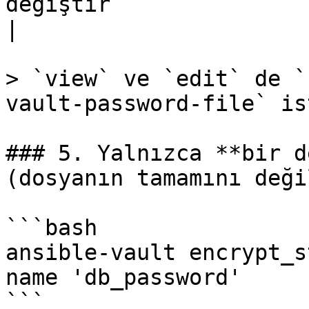
değiştir                                           
|

> `view` ve `edit` de `
vault-password-file` ist
### 5. Yalnızca **bir d
(dosyanın tamamını değil
```bash

ansible-vault encrypt_s
name 'db_password'

```
