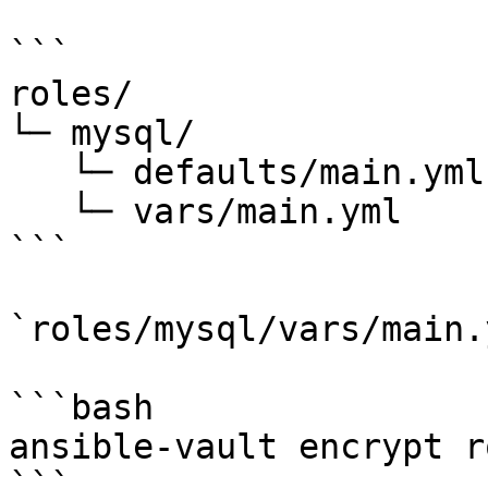
```

roles/

└─ mysql/

   └─ defaults/main.yml          # boş

   └─ vars/main.yml              # şifreli dosya

```

`roles/mysql/vars/main.
```bash

ansible-vault encrypt r
```
