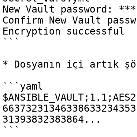
New Vault password: ***
Confirm New Vault passw
Encryption successful

```

* Dosyanın içi artık şö
```yaml

$ANSIBLE_VAULT;1.1;AES25
66373231346338633234353
31393832383864...

```
