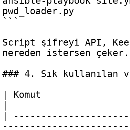
ansible-playbook site.y
pwd_loader.py

```

Script şifreyi API, Kee
nereden istersen çeker.

### 4. Sık kullanılan v
| Komut                            | İşlev           
|

| ---------------------
-----------------------