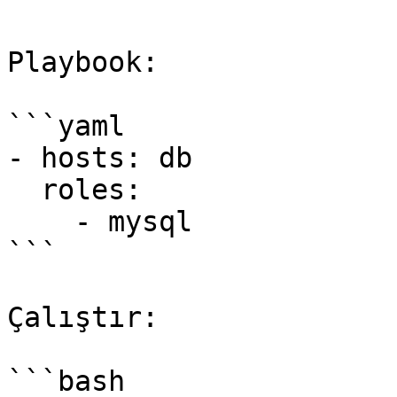
Playbook:

```yaml

- hosts: db

  roles:

    - mysql

```

Çalıştır:

```bash
