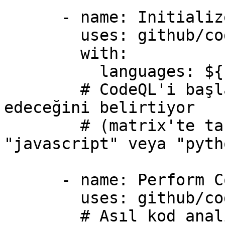
      - name: Initialize CodeQL

        uses: github/codeql-action/init@v1

        with:

          languages: ${{ matrix.language }}

        # CodeQL'i başlatırken hangi dili analiz 
edeceğini belirtiyor

        # (matrix'te tanımlanan "java", 
"javascript" veya "pyth
      - name: Perform CodeQL Analysis

        uses: github/codeql-action/analyze@v1

        # Asıl kod analizi burada yapılır ve 