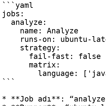
```yaml

jobs:

  analyze:

    name: Analyze

    runs-on: ubuntu-latest

    strategy:

      fail-fast: false

      matrix:

        language: ['java', 'javascript', 'python']

```

* **Job adı**: “analyze”