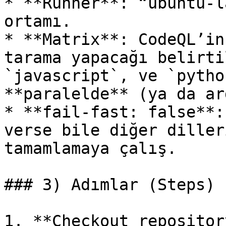
* **Runner**: “ubuntu-l
ortamı.

* **Matrix**: CodeQL’in
tarama yapacağı belirti
`javascript`, ve `pytho
**paralelde** (ya da ar
* **fail-fast: false**:
verse bile diğer diller
tamamlamaya çalış.

### 3) Adımlar (Steps)

1. **Checkout repository