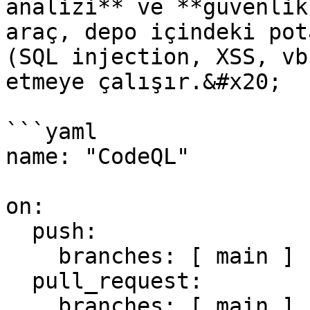
analizi** ve **güvenlik
araç, depo içindeki pot
(SQL injection, XSS, vb
etmeye çalışır.&#x20;

```yaml

name: "CodeQL"

on:

  push:

    branches: [ main ]

  pull_request:

    branches: [ main ]
