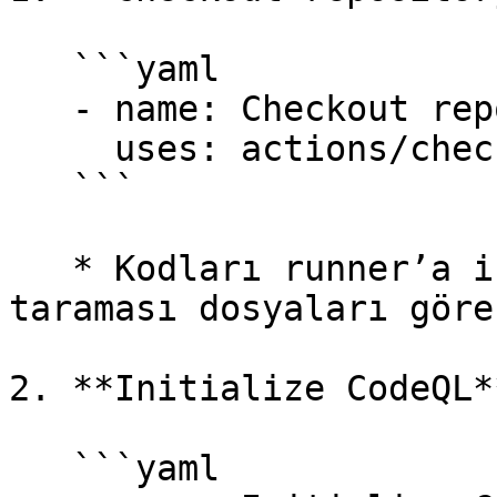
   ```yaml

   - name: Checkout repository

     uses: actions/checkout@v2

   ```

   * Kodları runner’a indirir, böylece CodeQL 
taraması dosyaları göre
2. **Initialize CodeQL**
   ```yaml
