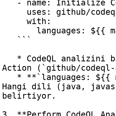
   - name: Initialize CodeQL

     uses: github/codeql-action/init@v1

     with:

       languages: ${{ matrix.language }}

   ```

   * CodeQL analizini başlatmak için resmi GitHub 
Action (`github/codeql-
   * **`languages: ${{ matrix.language }}`**: 
Hangi dili (java, javas
belirtiyor.

3. **Perform CodeQL Ana