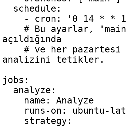
  schedule:

    - cron: '0 14 * * 1'

    # Bu ayarlar, "main" branch'e push veya PR 
açıldığında

    # ve her pazartesi 14:00'de (UTC) CodeQL 
analizini tetikler.

jobs:

  analyze:

    name: Analyze

    runs-on: ubuntu-latest

    strategy:
