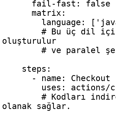
      fail-fast: false

      matrix:

        language: ['java', 'javascript', 'python']

        # Bu üç dil için ayrı alt-job'lar 
oluşturulur

        # ve paralel şekilde analiz yapılır.

    steps:

      - name: Checkout repository

        uses: actions/checkout@v2

        # Kodları indirerek CodeQL'in erişmesine 
olanak sağlar.
