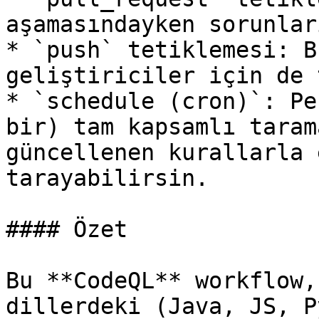
aşamasındayken sorunlar
* `push` tetiklemesi: B
geliştiriciler için de 
* `schedule (cron)`: Pe
bir) tam kapsamlı taram
güncellenen kurallarla 
tarayabilirsin.

#### Özet

Bu **CodeQL** workflow,
dillerdeki (Java, JS, P