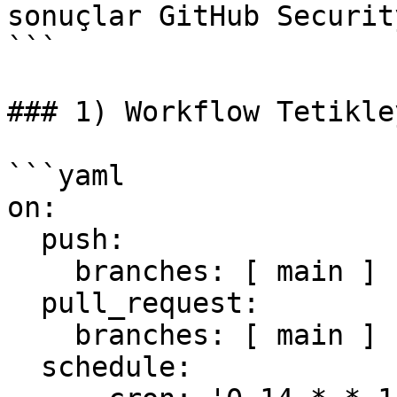
sonuçlar GitHub Securit
```

### 1) Workflow Tetikle
```yaml

on:

  push:

    branches: [ main ]

  pull_request:

    branches: [ main ]

  schedule:
