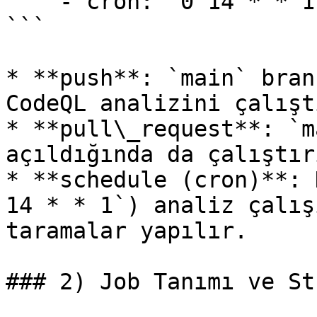
    - cron: '0 14 * * 1'

```

* **push**: `main` bran
CodeQL analizini çalışt
* **pull\_request**: `m
açıldığında da çalıştırı
* **schedule (cron)**: 
14 * * 1`) analiz çalış
taramalar yapılır.

### 2) Job Tanımı ve St