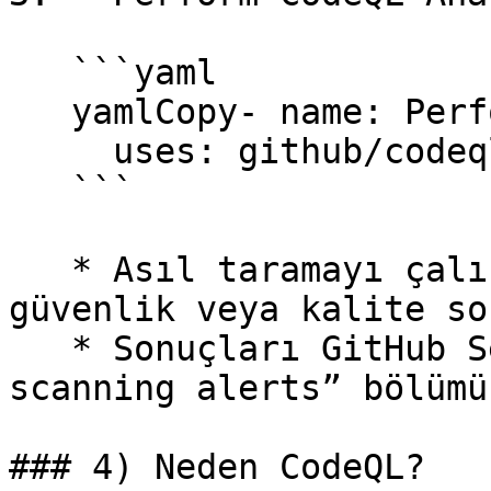
   ```yaml

   yamlCopy- name: Perform CodeQL Analysis

     uses: github/codeql-action/analyze@v1

   ```

   * Asıl taramayı çalıştırır. Kodda potansiyel 
güvenlik veya kalite so
   * Sonuçları GitHub Security tabında “Code 
scanning alerts” bölümü
### 4) Neden CodeQL?
