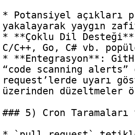
* Potansiyel açıkları p
yakalayarak yaygın zafi
* **Çoklu Dil Desteği**
C/C++, Go, C# vb. popül
* **Entegrasyon**: GitH
“code scanning alerts” 
request’lerde uyarı gös
üzerinden düzeltmeler ö
### 5) Cron Taramaları 
* `pull_request` tetikl