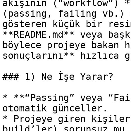
akışının (“workflow”) *
(passing, failing vb.) 
gösteren küçük bir resi
**README.md** veya başk
böylece projeye bakan h
sonuçlarını** hızlıca g
### 1) Ne İşe Yarar?

* **“Passing” veya “Fai
otomatik günceller.

* Projeye giren kişiler
build’ler) sorunsuz mu 