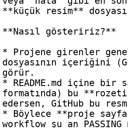
veya “hata” gibi en son
**küçük resim** dosyası
**Nasıl gösteririz?**

* Projene girenler gene
dosyasının içeriğini (G
görür.

* README.md içine bir s
formatında) bu **rozeti
edersen, GitHub bu resm
* Böylece **proje sayfa
workflow şu an PASSING 