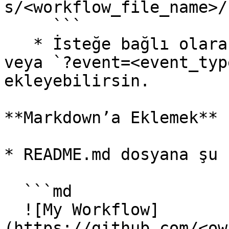
s/<workflow_file_name>/
     ```

   * İsteğe bağlı olarak `?branch=<branch_name>` 
veya `?event=<event_typ
ekleyebilirsin.

**Markdown’a Eklemek**

* README.md dosyana şu 
  ```md

  ![My Workflow]
(https://github.com/<ow