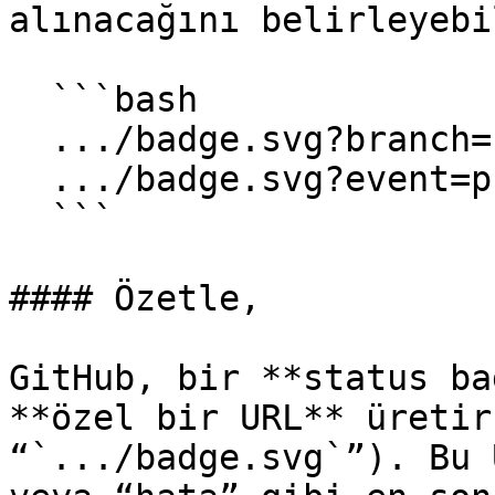
alınacağını belirleyebi
  ```bash

  .../badge.svg?branch=feature-1

  .../badge.svg?event=push

  ```

#### Özetle,

GitHub, bir **status ba
**özel bir URL** üretir
“`.../badge.svg`”). Bu 