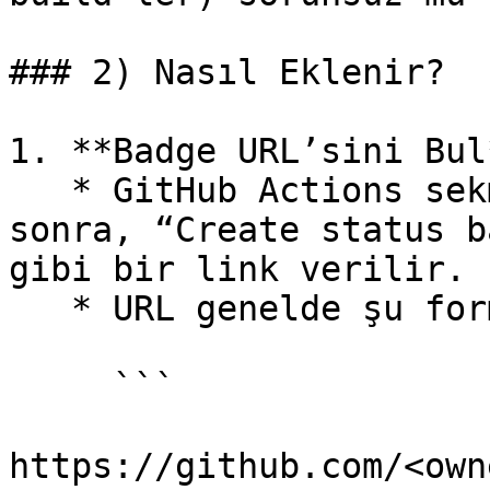
### 2) Nasıl Eklenir?

1. **Badge URL’sini Bul*
   * GitHub Actions sekmesinde workflow seçtikten 
sonra, “Create status b
gibi bir link verilir.

   * URL genelde şu formatta olur:

     ```

https://github.com/<own