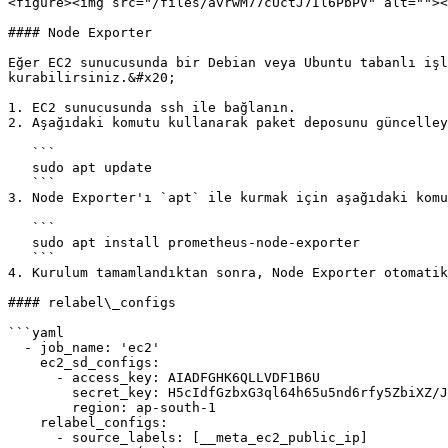
<figure><img src="/files/avrwM77cUctJ7Il6PbPV" alt=""><
#### Node Exporter

Eğer EC2 sunucusunda bir Debian veya Ubuntu tabanlı işl
kurabilirsiniz.&#x20;

1. EC2 sunucusunda ssh ile bağlanın.

2. Aşağıdaki komutu kullanarak paket deposunu güncelley
   ```

   sudo apt update

   ```

3. Node Exporter'ı `apt` ile kurmak için aşağıdaki komu
   ```

   sudo apt install prometheus-node-exporter

   ```

4. Kurulum tamamlandıktan sonra, Node Exporter otomatik
#### relabel\_configs

```yaml

  - job_name: 'ec2'

    ec2_sd_configs:

      - access_key: AIADFGHK6QLLVDF1B6U

        secret_key: H5cIdfGzbxG3ql64h65u5nd6rfy5ZbiXZ/JjgA82

        region: ap-south-1

    relabel_configs:

      - source_labels: [__meta_ec2_public_ip]
