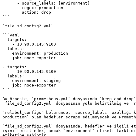
      - source_labels: [environment]

        regex: production

        action: drop

```

`file_sd_config2.yml`

```yaml

- targets:

    - 10.90.0.145:9100

  labels:

    environment: production

    job: node-exporter

- targets:

    - 10.90.0.145:9100

  labels:

    environment: staging

    job: node-exporter

```

Bu örnekte, `prometheus.yml` dosyasında `keep_and_drop`
`file_sd_config2.yml` dosyasının yolu belirtilmiş ve `r
`relabel_configs` bölümünde, `source_labels` özelliği k
production` olan hedefler scrape edilmeyecek ve Prometh
`file_sd_config2.yml` dosyasında, hedefler ve ilgili et
işini temsil eder, ancak `environment` etiketi farklıdı
etiketine sahiptir.
