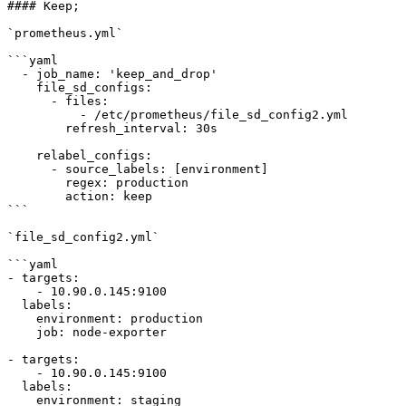
#### Keep;

`prometheus.yml`

```yaml

  - job_name: 'keep_and_drop'

    file_sd_configs:

      - files:

          - /etc/prometheus/file_sd_config2.yml

        refresh_interval: 30s

    relabel_configs:

      - source_labels: [environment]

        regex: production

        action: keep

```

`file_sd_config2.yml`

```yaml

- targets:

    - 10.90.0.145:9100

  labels:

    environment: production

    job: node-exporter

- targets:

    - 10.90.0.145:9100

  labels:

    environment: staging
