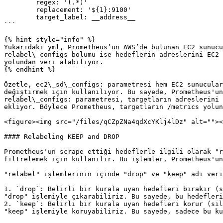
        regex: '(.*)'

        replacement: '${1}:9100'

        target_label: __address__

```

{% hint style="info" %}

Yukarıdaki yml, Prometheus’un AWS’de bulunan EC2 sunucu
relabel\_configs bölümü ise hedeflerin adreslerini EC2 
yolundan veri alabiliyor.

{% endhint %}

Özetle, ec2\_sd\_configs: parametresi hem EC2 sunucular
değiştirmek için kullanılıyor. Bu sayede, Prometheus'un
relabel\_configs: parametresi, targetların adreslerini 
ekliyor. Böylece Prometheus, targetların /metrics yolun
<figure><img src="/files/qCZpZNa4qdXcYKlj4lDz" alt=""><
#### Relabeling KEEP and DROP

Prometheus'un scrape ettiği hedeflerle ilgili olarak "r
filtrelemek için kullanılır. Bu işlemler, Prometheus'un
"relabel" işlemlerinin içinde "drop" ve "keep" adı veri
1. `drop`: Belirli bir kurala uyan hedefleri bırakır (s
"drop" işlemiyle çıkarabiliriz. Bu sayede, bu hedefleri
2. `keep`: Belirli bir kurala uyan hedefleri korur (sil
"keep" işlemiyle koruyabiliriz. Bu sayede, sadece bu ku