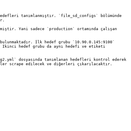
edefleri tanımlanmıştır. `file_sd_configs` bölümünde 
r.

miştir. Yani sadece `production` ortamında çalışan 
bulunmaktadır. İlk hedef grubu `10.90.0.145:9100` 
 İkinci hedef grubu da aynı hedefi ve etiketi 
g2.yml` dosyasında tanımlanan hedefleri kontrol ederek 
ler scrape edilecek ve diğerleri çıkarılacaktır.
