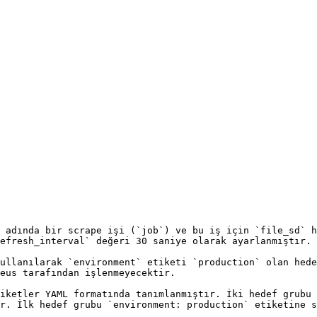
 adında bir scrape işi (`job`) ve bu iş için `file_sd` h
efresh_interval` değeri 30 saniye olarak ayarlanmıştır.

ullanılarak `environment` etiketi `production` olan hede
eus tarafından işlenmeyecektir.

iketler YAML formatında tanımlanmıştır. İki hedef grubu 
r. İlk hedef grubu `environment: production` etiketine s