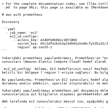
> For the complete documentation index, see [llms.txt](
`.md` to page URLs; this page is available as [Markdown
# aws with prometheus

Discovery

```yaml

  - job_name: 'ec2'

    ec2_sd_configs:

      - access_key: AIADFGHK6QLLVDF1B6U

        secret_key: H5cIdfGzbxG3ql64h65u5nd6rfy5ZbiXZ/JjgA82

        region: ap-south-1

```

Yukarıdaki prometheus yapılandırması, Prometheus'un "ec
sunucuları (Amazon Elastic Compute Cloud) hedef olarak 
`ec2_sd_configs` bölümü, EC2 hedeflerinin nasıl keşfedi
belirli bir bölgeye (`region`) erişim sağlanır. Bu bilg
Bu yapılandırma, Prometheus'un EC2 sunucuları hedef ala
durumunu analiz edebilir, uyarılar oluşturabilir ve met
Yukarıdaki yapılandırmayı prometheus.yml dosyamıza ekle
sunucularımıza ait bilgilerin ulaşması gerekmektedir.&#
AWS tarafında ec2 sunucularımız mevcut ise, aşağıdaki g