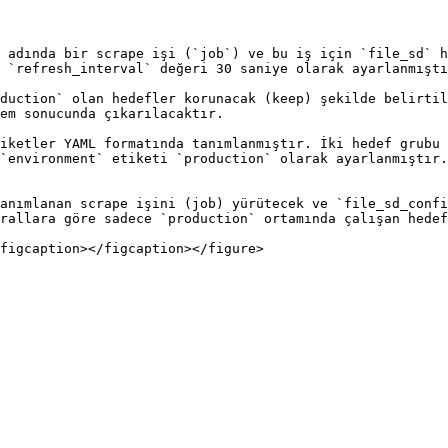
 adında bir scrape işi (`job`) ve bu iş için `file_sd` h
 `refresh_interval` değeri 30 saniye olarak ayarlanmıştı
duction` olan hedefler korunacak (keep) şekilde belirtil
em sonucunda çıkarılacaktır.

iketler YAML formatında tanımlanmıştır. İki hedef grubu 
`environment` etiketi `production` olarak ayarlanmıştır.
anımlanan scrape işini (job) yürütecek ve `file_sd_confi
rallara göre sadece `production` ortamında çalışan hedef
figcaption></figcaption></figure>
