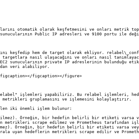
larını otomatik olarak keşfetmesini ve onları metrik top
sunucularının Public IP adresleri ve 9100 portu ile deği
ını keşfedip hem de target olarak ekliyor. relabel\_conf
 targetlara nasıl ulaşacağını ve onları nasıl tanımlayac
EC2 sunucularının private IP adreslerinin bulunduğu etik
dan veri alabiliyor.

figcaption></figcaption></figure>

elabel" işlemleri yapabiliriz. Bu relabel işlemleri, hed
 metrikleri gruplamasını ve işlemesini kolaylaştırır.

len iki önemli işlem bulunur:

ilmez). Örneğin, bir hedefin belirli bir etiketi varsa v
n metrikleri scrape edilmez ve Prometheus tarafından işl
mez). Örneğin, bir hedefin belirli bir etiketi varsa vey
rala uyan hedeflerin metrikleri scrape edilir ve Prometh