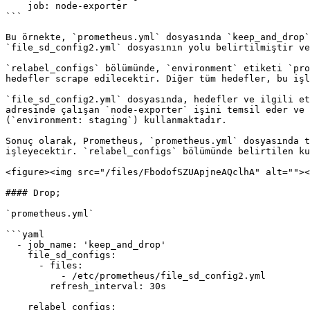
    job: node-exporter

```

Bu örnekte, `prometheus.yml` dosyasında `keep_and_drop`
`file_sd_config2.yml` dosyasının yolu belirtilmiştir ve
`relabel_configs` bölümünde, `environment` etiketi `pro
hedefler scrape edilecektir. Diğer tüm hedefler, bu işl
`file_sd_config2.yml` dosyasında, hedefler ve ilgili et
adresinde çalışan `node-exporter` işini temsil eder ve 
(`environment: staging`) kullanmaktadır.

Sonuç olarak, Prometheus, `prometheus.yml` dosyasında t
işleyecektir. `relabel_configs` bölümünde belirtilen ku
<figure><img src="/files/FbodofSZUApjneAQclhA" alt=""><
#### Drop;

`prometheus.yml`

```yaml

  - job_name: 'keep_and_drop'

    file_sd_configs:

      - files:

          - /etc/prometheus/file_sd_config2.yml

        refresh_interval: 30s

    relabel_configs:
