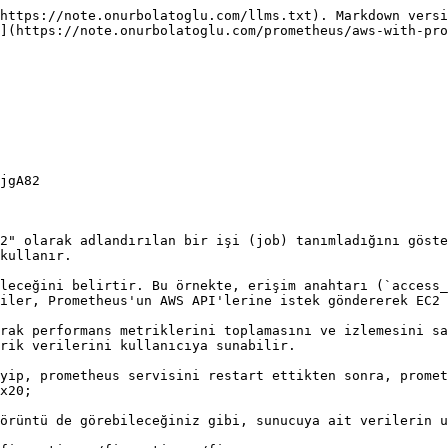
https://note.onurbolatoglu.com/llms.txt). Markdown versi
](https://note.onurbolatoglu.com/prometheus/aws-with-pro
2" olarak adlandırılan bir işi (job) tanımladığını göste
kullanır.

leceğini belirtir. Bu örnekte, erişim anahtarı (`access_
iler, Prometheus'un AWS API'lerine istek göndererek EC2 
rak performans metriklerini toplamasını ve izlemesini sa
rik verilerini kullanıcıya sunabilir.

yip, prometheus servisini restart ettikten sonra, promet
x20;

örüntü de görebileceğiniz gibi, sunucuya ait verilerin u