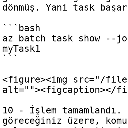
dönmüş. Yani task başar
```bash

az batch task show --jo
myTask1

```

<figure><img src="/file
alt=""><figcaption></fi
10 - İşlem tamamlandı. 
göreceğiniz üzere, komu