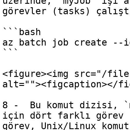
üzerinde, `myJob` işi a
görevler (tasks) çalışt
```bash

az batch job create --i
```

<figure><img src="/file
alt=""><figcaption></fi
8 -  Bu komut dizisi, `
için dört farklı görev 
görev, Unix/Linux komut