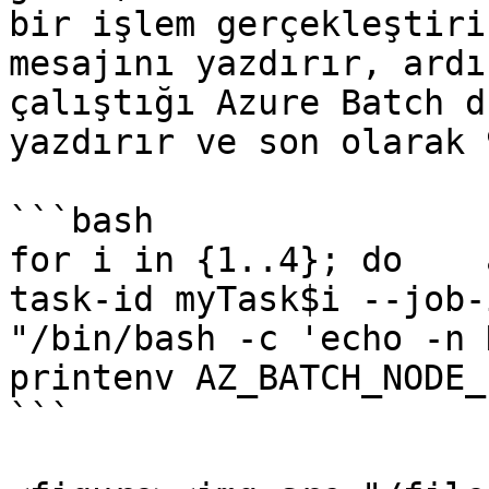
bir işlem gerçekleştiri
mesajını yazdırır, ardı
çalıştığı Azure Batch d
yazdırır ve son olarak 
```bash

for i in {1..4}; do    
task-id myTask$i --job-
"/bin/bash -c 'echo -n 
printenv AZ_BATCH_NODE_
```
