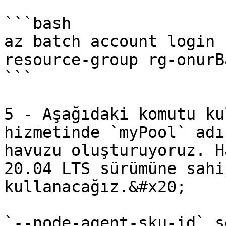
```bash

az batch account login 
resource-group rg-onurB
```

5 - Aşağıdaki komutu ku
hizmetinde `myPool` adı
havuzu oluşturuyoruz. H
20.04 LTS sürümüne sahi
kullanacağız.&#x20;

`--node-agent-sku-id` s