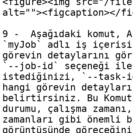
<figure><img src="/file
alt=""><figcaption></fi
9 -  Aşağıdaki komut, A
`myJob` adlı iş içerisi
görevin detaylarını gör
`--job-id` seçeneği ile
istediğinizi, `--task-i
hangi görevin detayları
belirtirsiniz. Bu Komut
durumu, çalışma zamanı,
zamanları gibi önemli b
görüntüsünde göreceğini