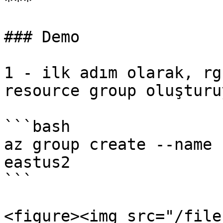
***

### Demo

1 - ilk adım olarak, rg
resource group oluşturu
```bash

az group create --name 
eastus2

```

<figure><img src="/file