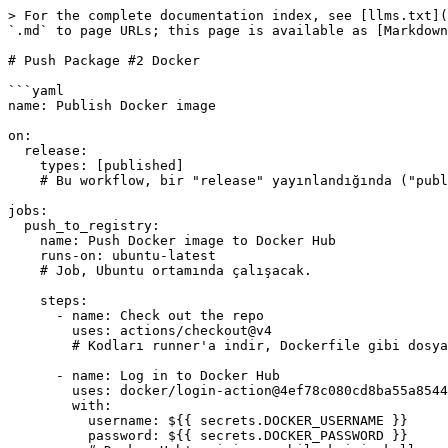
> For the complete documentation index, see [llms.txt](
`.md` to page URLs; this page is available as [Markdown
# Push Package #2 Docker

```yaml

name: Publish Docker image

on:

  release:

    types: [published]

    # Bu workflow, bir "release" yayınlandığında ("published") tetiklenecek.

jobs:

  push_to_registry:

    name: Push Docker image to Docker Hub

    runs-on: ubuntu-latest

    # Job, Ubuntu ortamında çalışacak.

    steps:

      - name: Check out the repo

        uses: actions/checkout@v4

        # Kodları runner'a indir, Dockerfile gibi dosyalara erişimi sağlar.

      - name: Log in to Docker Hub

        uses: docker/login-action@4ef78c080cd8ba55a85445d5b36e214a81df20a

        with:

          username: ${{ secrets.DOCKER_USERNAME }}

          password: ${{ secrets.DOCKER_PASSWORD }}
