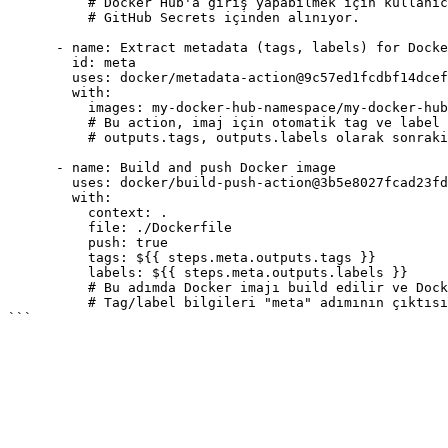
          # Docker Hub'a giriş yapabilmek için kullanıcı adı ve parola,

          # GitHub Secrets içinden alınıyor.

      - name: Extract metadata (tags, labels) for Docker

        id: meta

        uses: docker/metadata-action@9c57ed1fcdbf14dcef7dfbe97b2010124a938b7

        with:

          images: my-docker-hub-namespace/my-docker-hub-repository

          # Bu action, imaj için otomatik tag ve label oluşturuyor;

          # outputs.tags, outputs.labels olarak sonraki adıma iletir.

      - name: Build and push Docker image

        uses: docker/build-push-action@3b5e8027fcad23fda98b2e3ac259d8d67585f671

        with:

          context: .

          file: ./Dockerfile

          push: true

          tags: ${{ steps.meta.outputs.tags }}

          labels: ${{ steps.meta.outputs.labels }}

          # Bu adımda Docker imajı build edilir ve Docker Hub'a push yapılır.

          # Tag/label bilgileri "meta" adımının çıktısından alınır.
