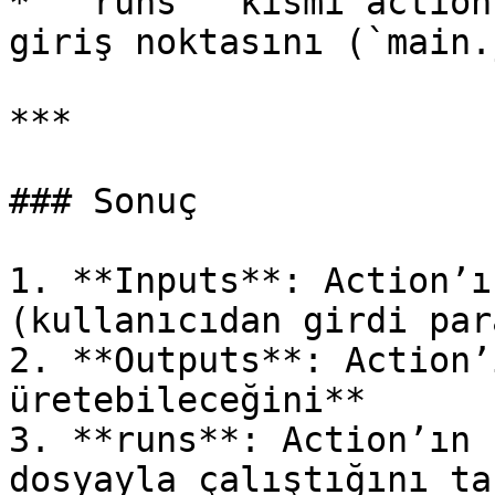
* “`runs`” kısmı action
giriş noktasını (`main.
***

### Sonuç

1. **Inputs**: Action’ı
(kullanıcıdan girdi par
2. **Outputs**: Action’
üretebileceğini**

3. **runs**: Action’ın 
dosyayla çalıştığını ta