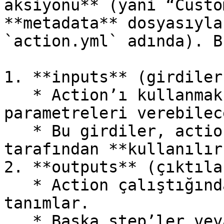
aksiyonu** (yani “Custo
**metadata** dosyasıyla
`action.yml` adında). B
1. **inputs** (girdiler)
   * Action’ı kullanmak isteyen birisi, hangi 
parametreleri verebilec
   * Bu girdiler, action çalışırken içindeki kod 
tarafından **kullanılır.
2. **outputs** (çıktılar
   * Action çalıştığında üretebileceği sonuçları 
tanımlar.

   * Başka step’ler veya job’lar, bu çıktıları 