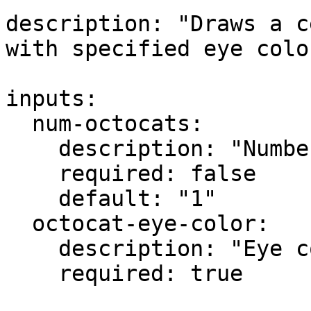
description: "Draws a c
with specified eye color
inputs:

  num-octocats:

    description: "Number of Octocats"

    required: false

    default: "1"

  octocat-eye-color:

    description: "Eye color of the Octocats"

    required: true
