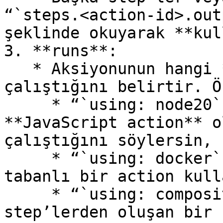
“`steps.<action-id>.out
şeklinde okuyarak **kul
3. **runs**:

   * Aksiyonunun hangi **teknoloji/tür** üzerine 
çalıştığını belirtir. Ö
     * “`using: node20`” diyerek bunun bir 
**JavaScript action** o
çalıştığını söylersin,

     * “`using: docker`” diyerek Docker container 
tabanlı bir action kull
     * “`using: composite`” diyerek YAML 
step’lerden oluşan bir 