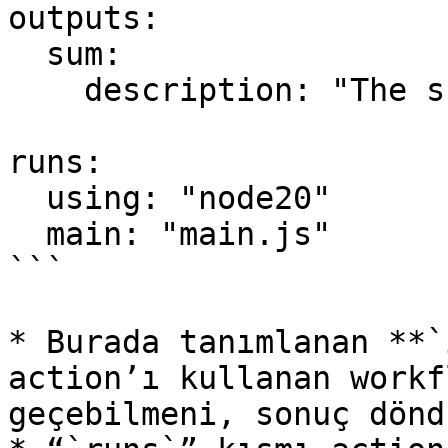
outputs:

  sum:

    description: "The sum of the inputs"

runs:

  using: "node20"

  main: "main.js"

```

* Burada tanımlanan **`
action’ı kullanan workf
geçebilmeni, sonuç dönd