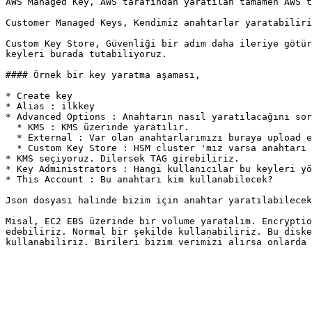
AWS Managed Key, AWS tarafından yaratılan tamamen AWS t
Customer Managed Keys, Kendimiz anahtarlar yaratabiliri
Custom Key Store, Güvenliği bir adım daha ileriye götür
keyleri burada tutabiliyoruz.

#### Örnek bir key yaratma aşaması,

* Create key

* Alias : ilkkey

* Advanced Options : Anahtarın nasıl yaratılacağını sor
  * KMS : KMS üzerinde yaratılır.

  * External : Var olan anahtarlarımızı buraya upload edebiliriz.

  * Custom Key Store : HSM cluster 'mız varsa anahtarı oradan yaratılmasını söyleyebiliriz.

* KMS seçiyoruz. Dilersek TAG girebiliriz.

* Key Administrators : Hangi kullanıcılar bu keyleri yö
* This Account : Bu anahtarı kim kullanabilecek?

Json dosyası halinde bizim için anahtar yaratılabilecek
Misal, EC2 EBS üzerinde bir volume yaratalım. Encryptio
edebiliriz. Normal bir şekilde kullanabiliriz. Bu diske