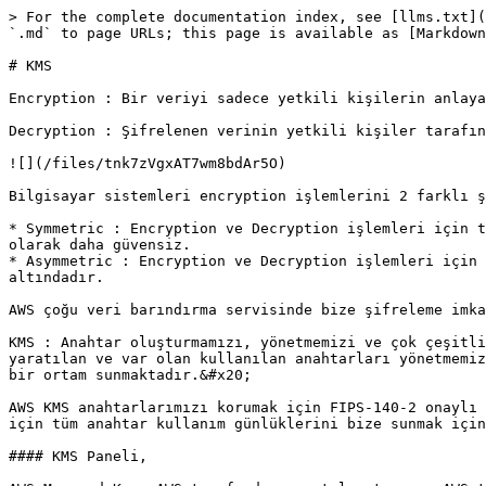
> For the complete documentation index, see [llms.txt](
`.md` to page URLs; this page is available as [Markdown
# KMS

Encryption : Bir veriyi sadece yetkili kişilerin anlaya
Decryption : Şifrelenen verinin yetkili kişiler tarafın
![](/files/tnk7zVgxAT7wm8bdAr5O)

Bilgisayar sistemleri encryption işlemlerini 2 farklı ş
* Symmetric : Encryption ve Decryption işlemleri için t
olarak daha güvensiz.

* Asymmetric : Encryption ve Decryption işlemleri için 
altındadır.

AWS çoğu veri barındırma servisinde bize şifreleme imka
KMS : Anahtar oluşturmamızı, yönetmemizi ve çok çeşitli
yaratılan ve var olan kullanılan anahtarları yönetmemiz
bir ortam sunmaktadır.&#x20;

AWS KMS anahtarlarımızı korumak için FIPS-140-2 onaylı 
için tüm anahtar kullanım günlüklerini bize sunmak için
#### KMS Paneli,
