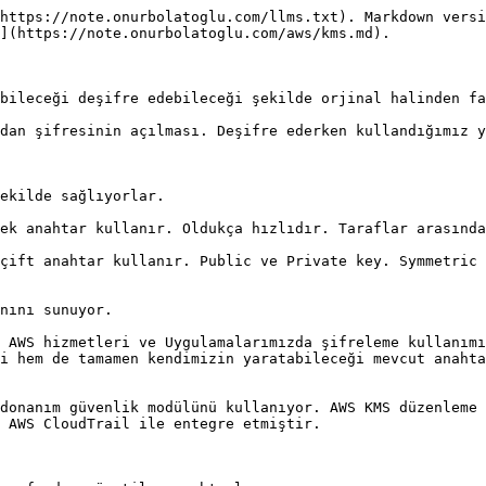
https://note.onurbolatoglu.com/llms.txt). Markdown versi
](https://note.onurbolatoglu.com/aws/kms.md).

bileceği deşifre edebileceği şekilde orjinal halinden fa
dan şifresinin açılması. Deşifre ederken kullandığımız y
ekilde sağlıyorlar.

ek anahtar kullanır. Oldukça hızlıdır. Taraflar arasında
çift anahtar kullanır. Public ve Private key. Symmetric 
nını sunuyor.

 AWS hizmetleri ve Uygulamalarımızda şifreleme kullanımı
i hem de tamamen kendimizin yaratabileceği mevcut anahta
donanım güvenlik modülünü kullanıyor. AWS KMS düzenleme 
 AWS CloudTrail ile entegre etmiştir.
