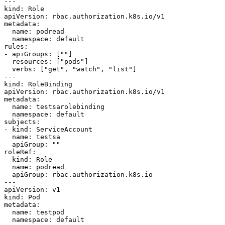
---

kind: Role

apiVersion: rbac.authorization.k8s.io/v1

metadata:

  name: podread

  namespace: default

rules:

- apiGroups: [""]

  resources: ["pods"]

  verbs: ["get", "watch", "list"]

---

kind: RoleBinding

apiVersion: rbac.authorization.k8s.io/v1

metadata:

  name: testsarolebinding

  namespace: default

subjects:

- kind: ServiceAccount

  name: testsa

  apiGroup: ""

roleRef:

  kind: Role

  name: podread

  apiGroup: rbac.authorization.k8s.io

---

apiVersion: v1

kind: Pod

metadata:

  name: testpod

  namespace: default
