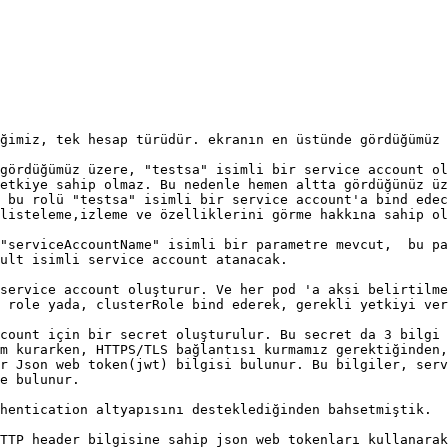
ğimiz, tek hesap türüdür. ekranın en üstünde gördüğümüz 
gördüğümüz üzere, "testsa" isimli bir service account ol
etkiye sahip olmaz. Bu nedenle hemen altta gördüğünüz üz
 bu rolü "testsa" isimli bir service account'a bind edec
listeleme,izleme ve özelliklerini görme hakkına sahip ol
"serviceAccountName" isimli bir parametre mevcut,  bu pa
ult isimli service account atanacak.

service account oluşturur. Ve her pod 'a aksi belirtilme
 role yada, clusterRole bind ederek, gerekli yetkiyi ver
count için bir secret oluşturulur. Bu secret da 3 bilgi 
m kurarken, HTTPS/TLS bağlantısı kurmamız gerektiğinden,
r Json web token(jwt) bilgisi bulunur. Bu bilgiler, serv
e bulunur.

hentication altyapısını desteklediğinden bahsetmiştik.

TTP header bilgisine sahip json web tokenları kullanarak