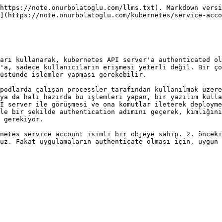
https://note.onurbolatoglu.com/llms.txt). Markdown versi
](https://note.onurbolatoglu.com/kubernetes/service-acco
arı kullanarak, kubernetes API server'a authenticated ol
'a, sadece kullanıcıların erişmesi yeterli değil. Bir ço
üstünde işlemler yapması gerekebilir.

podlarda çalışan processler tarafından kullanılmak üzere
ya da hali hazırda bu işlemleri yapan, bir yazılım kulla
I server ile görüşmesi ve ona komutlar ileterek deployme
le bir şekilde authentication adımını geçerek, kimliğini
 gerekiyor.

netes service account isimli bir objeye sahip. 2. önceki
uz. Fakat uygulamaların authenticate olması için, uygun 