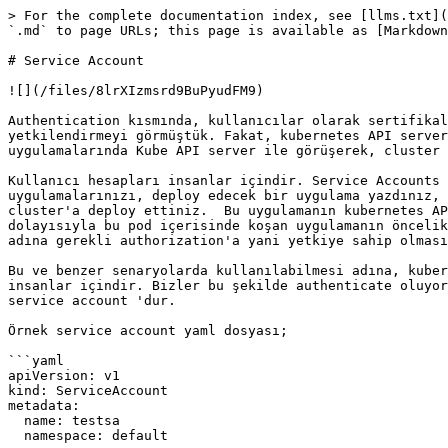
> For the complete documentation index, see [llms.txt](
`.md` to page URLs; this page is available as [Markdown
# Service Account

![](/files/8lrXIzmsrd9BuPyudFM9)

Authentication kısmında, kullanıcılar olarak sertifikal
yetkilendirmeyi görmüştük. Fakat, kubernetes API server
uygulamalarında Kube API server ile görüşerek, cluster 
Kullanıcı hesapları insanlar içindir. Service Accounts 
uygulamalarınızı, deploy edecek bir uygulama yazdınız, 
cluster'a deploy ettiniz.  Bu uygulamanın kubernetes AP
dolayısıyla bu pod içerisinde koşan uygulamanın öncelik
adına gerekli authorization'a yani yetkiye sahip olması
Bu ve benzer senaryolarda kullanılabilmesi adına, kuber
insanlar içindir. Bizler bu şekilde authenticate oluyor
service account 'dur.

Örnek service account yaml dosyası;

```yaml

apiVersion: v1

kind: ServiceAccount

metadata:

  name: testsa

  namespace: default
