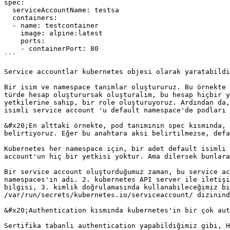
spec:

  serviceAccountName: testsa

  containers:

  - name: testcontainer

    image: alpine:latest

    ports:

    - containerPort: 80

```

Service accountlar kubernetes objesi olarak yaratabildi
Bir isim ve namespace tanımlar oluştururuz. Bu örnekte 
türde hesap oluşturursak oluşturalım, bu hesap hiçbir y
yetkilerine sahip, bir role oluşturuyoruz. Ardından da,
isimli service account 'u default namespace'de podları 
&#x20;En alttaki örnekte, pod tanımının spec kısmında, 
belirtiyoruz. Eğer bu anahtara aksi belirtilmezse, defa
Kubernetes her namespace için, bir adet default isimli 
account'un hiç bir yetkisi yoktur. Ama dilersek bunlara
Bir service account oluşturduğumuz zaman, bu service ac
namespaces'ın adı. 2. kubernetes API server ile iletişi
bilgisi, 3. kimlik doğrulamasında kullanabileceğimiz bi
/var/run/secrets/kubernetes.io/serviceaccount/ dizinind
&#x20;Authentication kısmında kubernetes'in bir çok aut
Sertifika tabanlı authentication yapabildiğimiz gibi, H