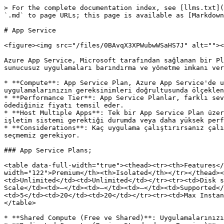
> For the complete documentation index, see [llms.txt](https://note.onurbolatoglu.com/llms.txt). Markdown versions of documentation pages are available by appending `.md` to page URLs; this page is available as [Markdown](https://note.onurbolatoglu.com/azure-104/app-service.md).

# App Service

<figure><img src="/files/0BAvqX3XPWubwWSaHS7J" alt=""><figcaption></figcaption></figure>

Azure App Service, Microsoft tarafından sağlanan bir Platform olarak Hizmet (PaaS) çözümüdür. Geliştiricilere web uygulamaları, API'ler, mobil uygulamalar ve sunucusuz uygulamaları barındırma ve yönetme imkanı verir.

* **Compute**: App Service Plan, Azure App Service'de uygulamalarınızı çalıştırmak için gereken compute kaynaklarının bir setini tanımlar. Bu kaynaklar, uygulamalarınızın gereksinimleri doğrultusunda ölçeklenebilir ve yönetilebilir.
* **Performance Tier**: App Service Planlar, farklı seviyelerde veya katmanlarda gelir. Bu katmanlar, sanal makinelerde olduğu gibi performans, özellikler, boyut ve ödediğiniz fiyatı temsil eder.
* **Host Multiple Apps**: Tek bir App Service Plan üzerinde birden fazla uygulamayı çalıştırabilirsiniz. Farklı bir bölgede uygulamalarınızı deploy etmek, farklı bir işletim sistemi gerektiği durumda veya daha yüksek performans gerekiyorsa, istiyorsanız farklı bir App Service Planı seçebilirsiniz.
* **Considerations**: Kaç uygulama çalıştırırsanız çalıştırın, App Service Planlarının maliyetini ödemek zorundasınız. Maliyeti optimize etmek için planları akıllıca seçmemiz gerekiyor.

### App Service Plans;

<table data-full-width="true"><thead><tr><th>Features</th><th width="99">Free</th><th width="86">Shared</th><th width="111">Basic</th><th width="128">Standard</th><th width="122">Premium</th><th>Isolated</th></tr></thead><tbody><tr><td>Web, mobile or API apps</td><td>10</td><td>100</td><td>Unlimited</td><td>Unlimited</td><td>Unlimited</td><td>Unlimited</td></tr><tr><td>Disk space</td><td>1 GB</td><td>1 GB</td><td>10 GB</td><td>50 GB</td><td>250 GB</td><td>1 TB</td></tr><tr><td>Auto Scale</td><td>–</td><td>–</td><td>–</td><td>Supported</td><td>Supported</td><td>Supported</td></tr><tr><td>Deployment Slots</td><td>0</td><td>0</td><td>0</td><td>5</td><td>20</td><td>20</td></tr><tr><td>Max Instances</td><td>–</td><td>–</td><td>Up to 3</td><td>Up to 10</td><td>Up to 30</td><td>Up to 100</td></tr></tbody></table>

* **Shared Compute (Free ve Shared)**: Uygulamalarınızı, uygulamanızın diğer uygulamalarla birlikte yer alacağı paylaşılan Azure VM altyapısında çalıştırın.
* **Dedicated Compute (Basic, Standard, ve Premium)**: Dedicated VM'ler tahsis edilecek ve uygulamalarınız bu VM'ler üzerinde çalışacak.
* **Isolated**: Uygulamalarınız için dedicated VM'ler, dedicated sanal ağlarda tahsis edilecek.

<figure><img src="/files/jBAxpkIK4iWe0QumC7n6" alt=""><figcaption></figcaption></figure>

**Scale up**: Bu, mevcut planınızı daha fazla CPU, bellek, disk alanı ve özellikler içeren başka bir plana geçirmenizi sağlar. Temelde, plan seviyesini değiştirirsiniz.

**Scale out**: Bu özellik, instance sayısını manuel olarak (sabit bir instance sayısı ile) veya otomatik ölçeklendirme ile (metrikler veya programlamaya dayalı olarak artan/azalan) ayarlamanıza olanak tanır.

* **Single Plan**: App Service Plan kullanarak, web uygulamaları, API uygulamaları, mobil uygulamalar ve sunucusuz uygulamalar barı