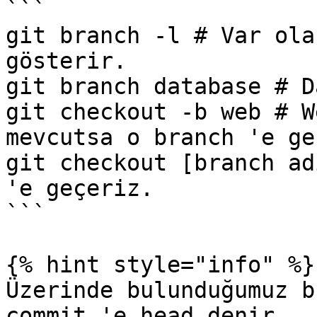
```

git branch -l # Var ola
gösterir.

git branch database # D
git checkout -b web # W
mevcutsa o branch 'e geç
git checkout [branch ad
'e geçeriz.

```

{% hint style="info" %}

Üzerinde bulunduğumuz b
commit 'e head denir.
