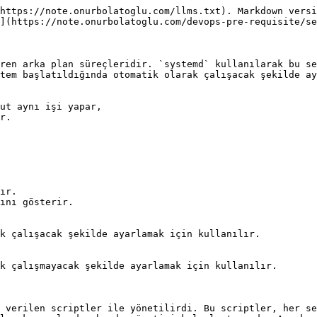
https://note.onurbolatoglu.com/llms.txt). Markdown versi
](https://note.onurbolatoglu.com/devops-pre-requisite/se
ren arka plan süreçleridir. `systemd` kullanılarak bu se
tem başlatıldığında otomatik olarak çalışacak şekilde ay
ut aynı işi yapar, 

r.

ır. 

ını gösterir.

k çalışacak şekilde ayarlamak için kullanılır.

k çalışmayacak şekilde ayarlamak için kullanılır.

 verilen scriptler ile yönetilirdi. Bu scriptler, her se