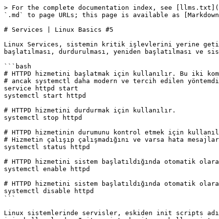
> For the complete documentation index, see [llms.txt](
`.md` to page URLs; this page is available as [Markdown
# Services | Linux Basics #5

Linux Services, sistemin kritik işlevlerini yerine geti
başlatılması, durdurulması, yeniden başlatılması ve sis
```bash

# HTTPD hizmetini başlatmak için kullanılır. Bu iki kom
# ancak systemctl daha modern ve tercih edilen yöntemdi
service httpd start

systemctl start httpd

# HTTPD hizmetini durdurmak için kullanılır.

systemctl stop httpd

# HTTPD hizmetinin durumunu kontrol etmek için kullanıl
# Hizmetin çalışıp çalışmadığını ve varsa hata mesajlar
systemctl status httpd

# HTTPD hizmetini sistem başlatıldığında otomatik olara
systemctl enable httpd

# HTTPD hizmetini sistem başlatıldığında otomatik olara
systemctl disable httpd

```

Linux sistemlerinde servisler, eskiden init scripts adı