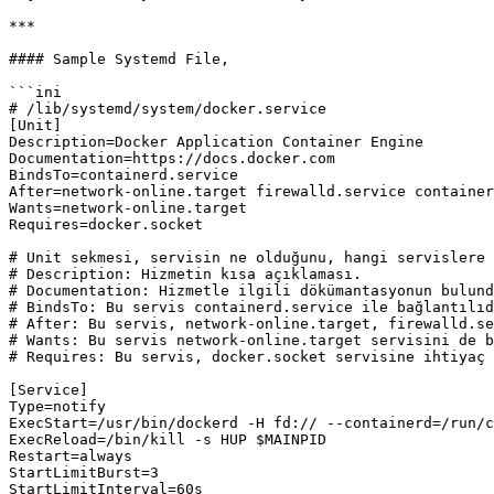
***

#### Sample Systemd File,

```ini

# /lib/systemd/system/docker.service

[Unit]

Description=Docker Application Container Engine

Documentation=https://docs.docker.com

BindsTo=containerd.service

After=network-online.target firewalld.service container
Wants=network-online.target

Requires=docker.socket

# Unit sekmesi, servisin ne olduğunu, hangi servislere 
# Description: Hizmetin kısa açıklaması.

# Documentation: Hizmetle ilgili dökümantasyonun bulund
# BindsTo: Bu servis containerd.service ile bağlantılıd
# After: Bu servis, network-online.target, firewalld.se
# Wants: Bu servis network-online.target servisini de b
# Requires: Bu servis, docker.socket servisine ihtiyaç 
[Service]

Type=notify

ExecStart=/usr/bin/dockerd -H fd:// --containerd=/run/c
ExecReload=/bin/kill -s HUP $MAINPID

Restart=always

StartLimitBurst=3

StartLimitInterval=60s
