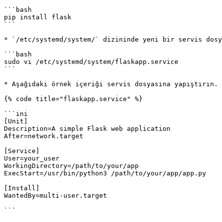
```bash

pip install flask

```

* `/etc/systemd/system/` dizininde yeni bir servis dosy
```bash

sudo vi /etc/systemd/system/flaskapp.service

```

* Aşağıdaki örnek içeriği servis dosyasına yapıştırın. 
{% code title="flaskapp.service" %}

```ini

[Unit]

Description=A simple Flask web application

After=network.target

[Service]

User=your_user

WorkingDirectory=/path/to/your/app

ExecStart=/usr/bin/python3 /path/to/your/app/app.py

[Install]

WantedBy=multi-user.target

```
