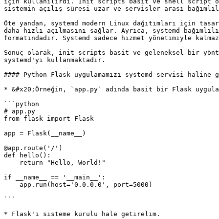
için kullanılırdı. Init scripts basit ve shell script o
sistemin açılış süresi uzar ve servisler arası bağımlıl
Öte yandan, systemd modern Linux dağıtımları için tasar
daha hızlı açılmasını sağlar. Ayrıca, systemd bağımlılı
formatındadır. Systemd sadece hizmet yönetimiyle kalmaz
Sonuç olarak, init scripts basit ve geleneksel bir yönt
systemd'yi kullanmaktadır.

#### Python Flask uygulamamızı systemd servisi haline g
* &#x20;Örneğin, `app.py` adında basit bir Flask uygula
```python

# app.py

from flask import Flask

app = Flask(__name__)

@app.route('/')

def hello():

    return "Hello, World!"

if __name__ == '__main__':

    app.run(host='0.0.0.0', port=5000)

```

* Flask'ı sisteme kurulu hale getirelim.
