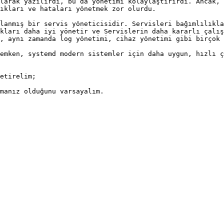
larak yazılırdı, bu da yönetimi kolaylaştırırdı. Ancak, 
ıkları ve hataları yönetmek zor olurdu.

lanmış bir servis yöneticisidir. Servisleri bağımlılıkla
kları daha iyi yönetir ve Servislerin daha kararlı çalış
, aynı zamanda log yönetimi, cihaz yönetimi gibi birçok 
emken, systemd modern sistemler için daha uygun, hızlı ç
etirelim;

manız olduğunu varsayalım.
