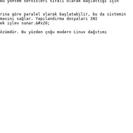
bu yöntem servisleri sıralı olarak başlattığı için 
rına göre paralel olarak başlatabilir, bu da sistemin 
masını sağlar. Yapılandırma dosyaları INI 
ek işlev sunar.&#x20;

özümdür. Bu yüzden çoğu modern Linux dağıtımı 