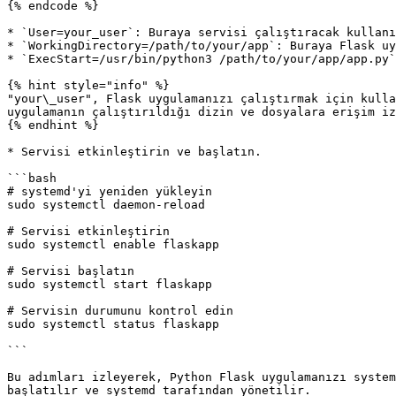
{% endcode %}

* `User=your_user`: Buraya servisi çalıştıracak kullanı
* `WorkingDirectory=/path/to/your/app`: Buraya Flask uy
* `ExecStart=/usr/bin/python3 /path/to/your/app/app.py`
{% hint style="info" %}

"your\_user", Flask uygulamanızı çalıştırmak için kulla
uygulamanın çalıştırıldığı dizin ve dosyalara erişim iz
{% endhint %}

* Servisi etkinleştirin ve başlatın.

```bash

# systemd'yi yeniden yükleyin

sudo systemctl daemon-reload

# Servisi etkinleştirin

sudo systemctl enable flaskapp

# Servisi başlatın

sudo systemctl start flaskapp

# Servisin durumunu kontrol edin

sudo systemctl status flaskapp

```

Bu adımları izleyerek, Python Flask uygulamanızı system
başlatılır ve systemd tarafından yönetilir.
