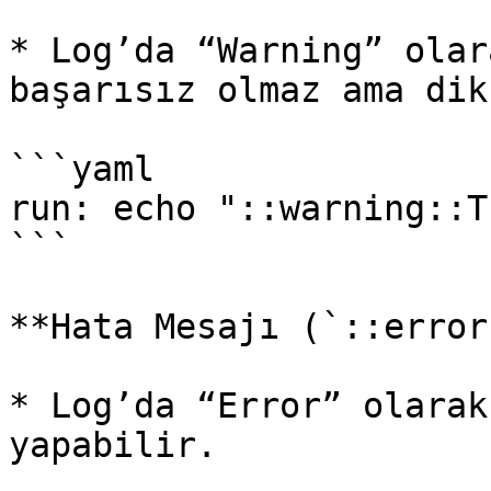
* Log’da “Warning” olar
başarısız olmaz ama dik
```yaml

run: echo "::warning::T
```

**Hata Mesajı (`::error
* Log’da “Error” olarak
yapabilir.
