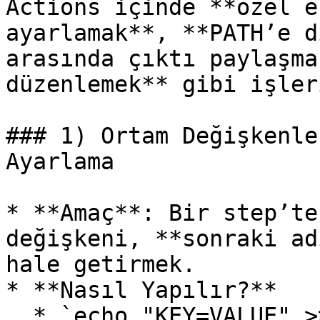
Actions içinde **özel e
ayarlamak**, **PATH’e d
arasında çıktı paylaşma
düzenlemek** gibi işler
### 1) Ortam Değişkenle
Ayarlama

* **Amaç**: Bir step’te
değişkeni, **sonraki ad
hale getirmek.

* **Nasıl Yapılır?**

  * `echo "KEY=VALUE" >> $GITHUB_ENV` komutunu 