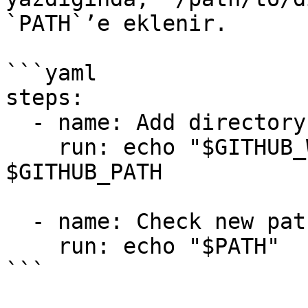
`PATH`’e eklenir.

```yaml

steps:

  - name: Add directory to PATH

    run: echo "$GITHUB_WORKSPACE/my_scripts" >> 
$GITHUB_PATH

  - name: Check new path

    run: echo "$PATH"

```
