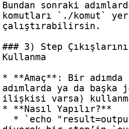
Bundan sonraki adımlard
komutları `./komut` yer
çalıştırabilirsin.

### 3) Step Çıkışlarını
Kullanma

* **Amaç**: Bir adımda 
adımlarda ya da başka j
ilişkisi varsa) kullanma
* **Nasıl Yapılır?**

  * `echo "result=output_value" >> $GITHUB_OUTPUT` 