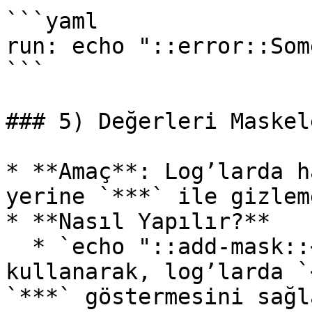
```yaml

run: echo "::error::Som
```

### 5) Değerleri Maskel
* **Amaç**: Log’larda h
yerine `***` ile gizleme
* **Nasıl Yapılır?**

  * `echo "::add-mask::<value>"` komutunu 
kullanarak, log’larda `
`***` göstermesini sağl