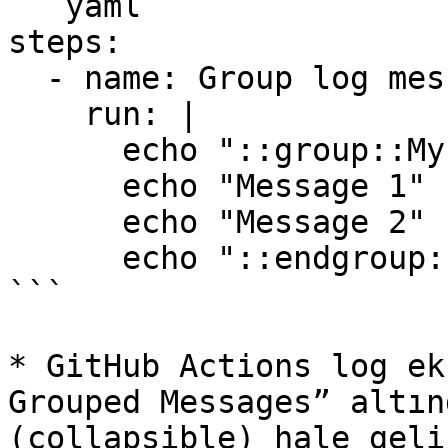
```yaml

steps:

  - name: Group log messages

    run: |

      echo "::group::My Grouped Messages"

      echo "Message 1"

      echo "Message 2"

      echo "::endgroup::"

```

* GitHub Actions log ek
Grouped Messages” altın
(collapsible) hale gelir