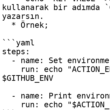
kullanarak bir adımda `
yazarsın.

  * Örnek;

```yaml

steps:

  - name: Set environment variable

    run: echo "ACTION_ENV=production" >> 
$GITHUB_ENV

  - name: Print environment variable

    run: echo "$ACTION_ENV"
