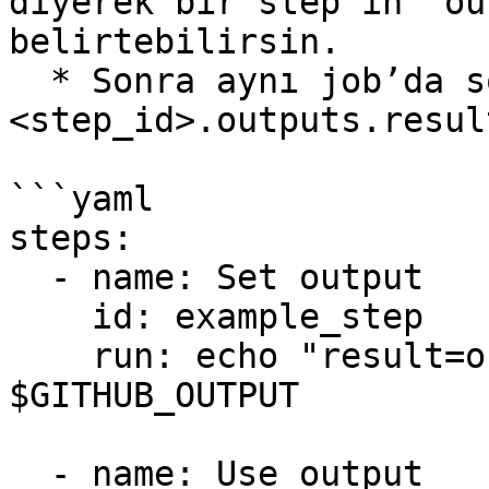
diyerek bir step’in `ou
belirtebilirsin.

  * Sonra aynı job’da sonraki adımlarda `steps.
<step_id>.outputs.resul
```yaml

steps:

  - name: Set output

    id: example_step

    run: echo "result=output_value" >> 
$GITHUB_OUTPUT

  - name: Use output
