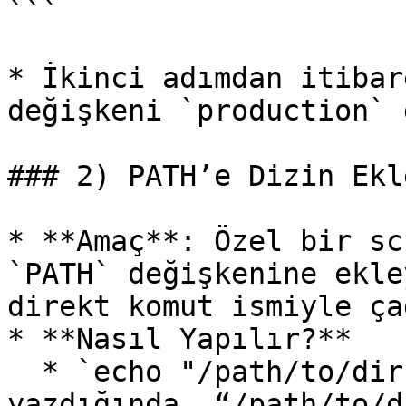
```

* İkinci adımdan itibar
değişkeni `production` 
### 2) PATH’e Dizin Ekle
* **Amaç**: Özel bir sc
`PATH` değişkenine ekle
direkt komut ismiyle ça
* **Nasıl Yapılır?**

  * `echo "/path/to/dir" >> $GITHUB_PATH` şeklinde 
yazdığında, “/path/to/d