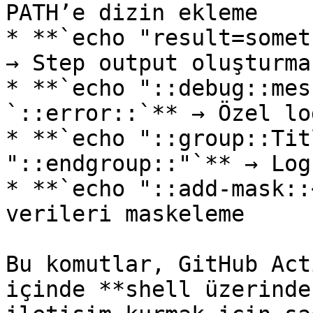
PATH’e dizin ekleme

* **`echo "result=somet
→ Step output oluşturma

* **`echo "::debug::mes
`::error::`** → Özel lo
* **`echo "::group::Tit
"::endgroup::"`** → Log
* **`echo "::add-mask::
verileri maskeleme

Bu komutlar, GitHub Act
içinde **shell üzerinde