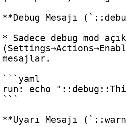
**Debug Mesajı (`::debu
* Sadece debug mod açıkk
(Settings→Actions→Enabl
mesajlar.

```yaml

run: echo "::debug::Thi
```

**Uyarı Mesajı (`::warn