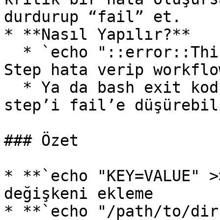
durdurup “fail” et.

* **Nasıl Yapılır?**

  * `echo "::error::This is an error message"` → 
Step hata verip workflo
  * Ya da bash exit kodu ile `exit 1` diyerek yine 
step’i fail’e düşürebil
### Özet

* **`echo "KEY=VALUE" >
değişkeni ekleme

* **`echo "/path/to/dir