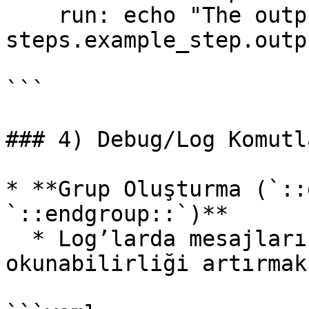
    run: echo "The output was ${{ 
steps.example_step.outp
```

### 4) Debug/Log Komutla
* **Grup Oluşturma (`::
`::endgroup::`)**

  * Log’larda mesajları **gruplamak**, 
okunabilirliği artırmak