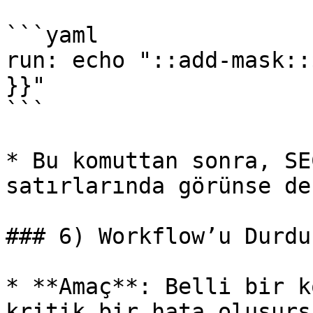
```yaml

run: echo "::add-mask::
}}"

```

* Bu komuttan sonra, SE
satırlarında görünse de
### 6) Workflow’u Durdu
* **Amaç**: Belli bir k
kritik bir hata oluşurs