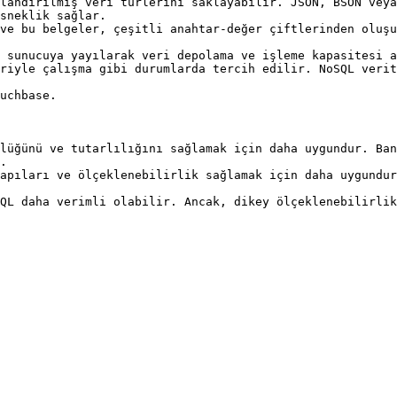
landırılmış veri türlerini saklayabilir. JSON, BSON veya
sneklik sağlar.

ve bu belgeler, çeşitli anahtar-değer çiftlerinden oluşu
 sunucuya yayılarak veri depolama ve işleme kapasitesi a
riyle çalışma gibi durumlarda tercih edilir. NoSQL verit
uchbase.

lüğünü ve tutarlılığını sağlamak için daha uygundur. Ban
.

apıları ve ölçeklenebilirlik sağlamak için daha uygundur
QL daha verimli olabilir. Ancak, dikey ölçeklenebilirlik