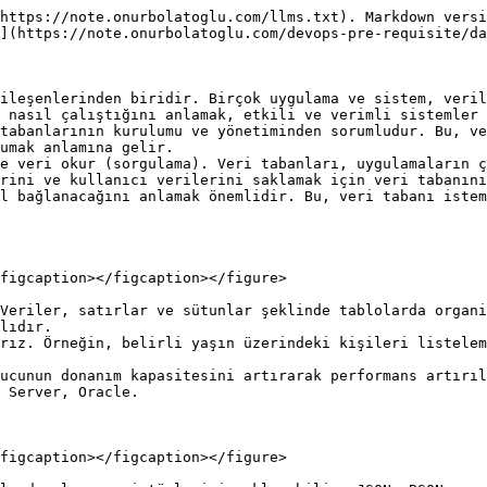
https://note.onurbolatoglu.com/llms.txt). Markdown versi
](https://note.onurbolatoglu.com/devops-pre-requisite/da
ileşenlerinden biridir. Birçok uygulama ve sistem, veril
 nasıl çalıştığını anlamak, etkili ve verimli sistemler 
tabanlarının kurulumu ve yönetiminden sorumludur. Bu, ve
umak anlamına gelir.

e veri okur (sorgulama). Veri tabanları, uygulamaların ç
rini ve kullanıcı verilerini saklamak için veri tabanını
l bağlanacağını anlamak önemlidir. Bu, veri tabanı istem
figcaption></figcaption></figure>

Veriler, satırlar ve sütunlar şeklinde tablolarda organi
lıdır.

rız. Örneğin, belirli yaşın üzerindeki kişileri listelem
ucunun donanım kapasitesini artırarak performans artırıl
 Server, Oracle.

figcaption></figcaption></figure>
