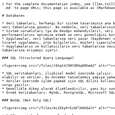
> For the complete documentation index, see [llms.txt](
`.md` to page URLs; this page is available as [Markdown
# Databases

* Veri tabanları, herhangi bir sistem tasarımının ana b
veri tabanlarına güvenir. Bu nedenle, veri tabanlarının
* Sistem sorumluları (ya da DevOps mühendisleri), veri 
performanslarını optimize etmek ve veri güvenliğini kor
* Uygulamalar, veri tabanlarına veri yazar (kaydetme) v
ticaret uygulaması, ürün bilgilerini, müşteri siparişle
* Uygulamaların ve kullanıcıların veri tabanlarına nası
tabanlarına erişmeyi içerir.

### SQL (Structured Query Language)

<figure><img src="/files/J4SqtXJ5M7dRXqORhmAZ" alt=""><
* SQL veritabanları, ilişkisel model üzerinde çalışır. 
olabilir ve veriler, bu önceden tanımlanmış yapıya uyma
* Veriler üzerinde işlem yapmak için SQL dilini kullanı
sorgu yazılır.

* Genellikle dikey olarak ölçeklendirilir, yani bir sun
* Örnek Veritabanları: MySQL, PostgreSQL, Microsoft SQL
### NoSQL (Not Only SQL)

<figure><img src="/files/mi1kkyPrEzQFlKAVOalF" alt=""><