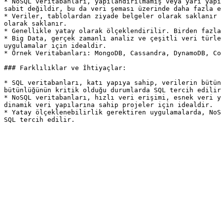
* NoSQL veritabanları, yapılandırılmamış veya yarı yapı
sabit değildir, bu da veri şeması üzerinde daha fazla e
* Veriler, tablolardan ziyade belgeler olarak saklanır 
olarak saklanır.

* Genellikle yatay olarak ölçeklendirilir. Birden fazla
* Big Data, gerçek zamanlı analiz ve çeşitli veri türle
uygulamalar için idealdir.

* Örnek Veritabanları: MongoDB, Cassandra, DynamoDB, Co
### Farklılıklar ve İhtiyaçlar:

* SQL veritabanları, katı yapıya sahip, verilerin bütün
bütünlüğünün kritik olduğu durumlarda SQL tercih edilir
* NoSQL veritabanları, hızlı veri erişimi, esnek veri y
dinamik veri yapılarına sahip projeler için idealdir.

* Yatay ölçeklenebilirlik gerektiren uygulamalarda, NoS