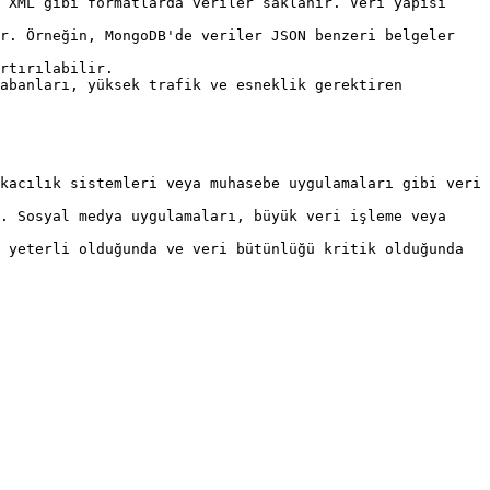
 XML gibi formatlarda veriler saklanır. Veri yapısı 
r. Örneğin, MongoDB'de veriler JSON benzeri belgeler 
rtırılabilir.

abanları, yüksek trafik ve esneklik gerektiren 
kacılık sistemleri veya muhasebe uygulamaları gibi veri 
. Sosyal medya uygulamaları, büyük veri işleme veya 
 yeterli olduğunda ve veri bütünlüğü kritik olduğunda 