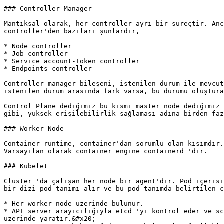
### Controller Manager

Mantıksal olarak, her controller ayrı bir süreçtir. Anc
controller'den bazıları şunlardır,

* Node controller

* Job controller

* Service account-Token controller

* Endpoints controller

Controller manager bileşeni, istenilen durum ile mevcut
istenilen durum arasında fark varsa, bu durumu oluştura
Control Plane dediğimiz bu kısmı master node dediğimiz 
gibi, yüksek erişilebilirlik sağlaması adına birden faz
### Worker Node

Container runtime, container'dan sorumlu olan kısımdır.
Varsayılan olarak container engine containerd 'dir.

### Kubelet

Cluster 'da çalışan her node bir agent'dir. Pod içerisi
bir dizi pod tanımı alır ve bu pod tanımda belirtilen c
* Her worker node üzerinde bulunur.

* API server arayıcılığıyla etcd 'yi kontrol eder ve sc
üzerinde yaratır.&#x20;
