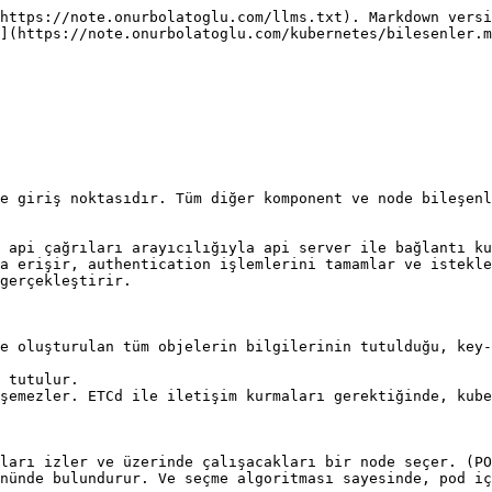
https://note.onurbolatoglu.com/llms.txt). Markdown versi
](https://note.onurbolatoglu.com/kubernetes/bilesenler.m
e giriş noktasıdır. Tüm diğer komponent ve node bileşenl
 api çağrıları arayıcılığıyla api server ile bağlantı ku
a erişir, authentication işlemlerini tamamlar ve istekle
gerçekleştirir.

e oluşturulan tüm objelerin bilgilerinin tutulduğu, key-
 tutulur.

şemezler. ETCd ile iletişim kurmaları gerektiğinde, kube
ları izler ve üzerinde çalışacakları bir node seçer. (PO
nünde bulundurur. Ve seçme algoritması sayesinde, pod iç