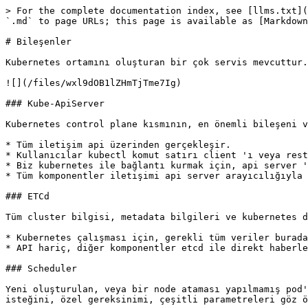
> For the complete documentation index, see [llms.txt](
`.md` to page URLs; this page is available as [Markdown
# Bileşenler

Kubernetes ortamını oluşturan bir çok servis mevcuttur.

![](/files/wxl9dOB1lZHmTjTme7Ig)

### Kube-ApiServer

Kubernetes control plane kısmının, en önemli bileşeni v
* Tüm iletişim api üzerinden gerçekleşir.

* Kullanıcılar kubectl komut satırı client 'ı veya rest
* Biz kubernetes ile bağlantı kurmak için, api server '
* Tüm komponentler iletişimi api server arayıcılığıyla 
### ETCd

Tüm cluster bilgisi, metadata bilgileri ve kubernetes d
* Kubernetes çalışması için, gerekli tüm veriler burada
* API hariç, diğer komponentler etcd ile direkt haberle
### Scheduler

Yeni oluşturulan, veya bir node ataması yapılmamış pod'
isteğini, özel gereksinimi, çeşitli parametreleri göz ö