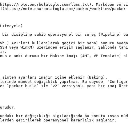
https://note.onurbolatoglu.com/llms.txt). Markdown versi
](https://note.onurbolatoglu.com/packer/workflow/packer-
Lifecycle)

 bir disipline sahip operasyonel bir süreç (Pipeline) ba
vb.) API'leri kullanılarak geçici bir sanal sunucu ayağa
SSH veya WinRM) üzerinden erişim sağlanır. Şablonda tanı
ir.

nun o anki durumu bir Makine İmajı (AMI, VM Template) ol
 sistem ayarları imajın içine eklenir (Baking).

lerinde manuel değişiklik yapılmaz. Bu sayede, "Configur
ez `packer build` ile `v2` versiyonlu yeni bir imaj üret
urudur.

undaki bir değişikliği algıladığında bu komutu insan müd
lerden geçirilerek operasyonel kararlılık sağlanır.
