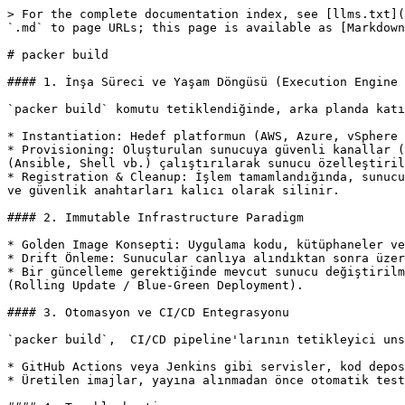
> For the complete documentation index, see [llms.txt](
`.md` to page URLs; this page is available as [Markdown
# packer build

#### 1. İnşa Süreci ve Yaşam Döngüsü (Execution Engine 
`packer build` komutu tetiklendiğinde, arka planda katı
* Instantiation: Hedef platformun (AWS, Azure, vSphere 
* Provisioning: Oluşturulan sunucuya güvenli kanallar (
(Ansible, Shell vb.) çalıştırılarak sunucu özelleştiril
* Registration & Cleanup: İşlem tamamlandığında, sunucu
ve güvenlik anahtarları kalıcı olarak silinir.

#### 2. Immutable Infrastructure Paradigm

* Golden Image Konsepti: Uygulama kodu, kütüphaneler ve
* Drift Önleme: Sunucular canlıya alındıktan sonra üzer
* Bir güncelleme gerektiğinde mevcut sunucu değiştirilm
(Rolling Update / Blue-Green Deployment).

#### 3. Otomasyon ve CI/CD Entegrasyonu

`packer build`,  CI/CD pipeline'larının tetikleyici uns
* GitHub Actions veya Jenkins gibi servisler, kod depos
* Üretilen imajlar, yayına alınmadan önce otomatik test