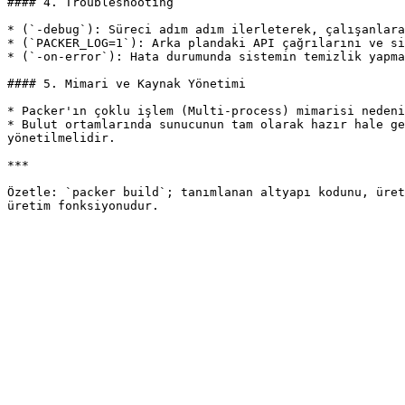
#### 4. Troubleshooting

* (`-debug`): Süreci adım adım ilerleterek, çalışanlara
* (`PACKER_LOG=1`): Arka plandaki API çağrılarını ve si
* (`-on-error`): Hata durumunda sistemin temizlik yapma
#### 5. Mimari ve Kaynak Yönetimi

* Packer'ın çoklu işlem (Multi-process) mimarisi nedeni
* Bulut ortamlarında sunucunun tam olarak hazır hale ge
yönetilmelidir.

***

Özetle: `packer build`; tanımlanan altyapı kodunu, üret