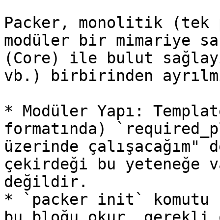
Packer, monolitik (tek 
modüler bir mimariye sa
(Core) ile bulut sağlay
vb.) birbirinden ayrılm
* Modüler Yapı: Templat
formatında) `required_p
üzerinde çalışacağım" d
çekirdeği bu yeteneğe v
değildir.

* `packer init` komutu 
bu bloğu okur, gerekli 