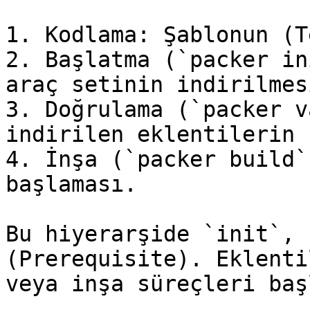
1. Kodlama: Şablonun (T
2. Başlatma (`packer in
araç setinin indirilmesi
3. Doğrulama (`packer v
indirilen eklentilerin 
4. İnşa (`packer build`
başlaması.

Bu hiyerarşide `init`, 
(Prerequisite). Eklenti
veya inşa süreçleri baş