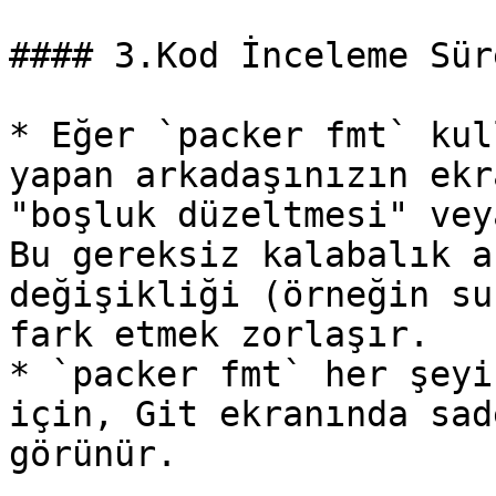
#### 3.Kod İnceleme Sür
* Eğer `packer fmt` kul
yapan arkadaşınızın ekr
"boşluk düzeltmesi" vey
Bu gereksiz kalabalık a
değişikliği (örneğin su
fark etmek zorlaşır.

* `packer fmt` her şeyi
için, Git ekranında sad
görünür.
